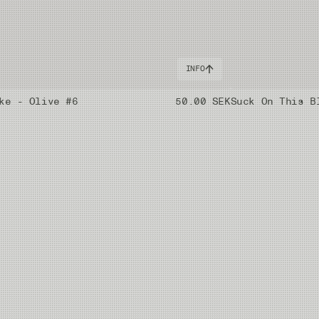
INFO
ke - Olive #6
50.00 SEK
Suck On This B