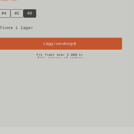
#4
#6
#8
Finns i lager
Lägg i varukorg
Snabba leveranser
Fri frakt över 2.000 kr
Fria returer på vadare