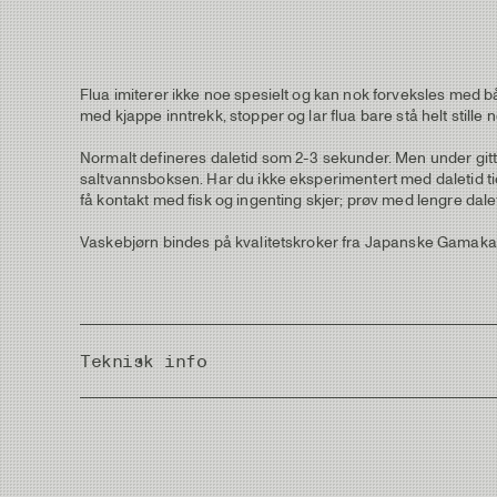
Flua imiterer ikke noe spesielt og kan nok forveksles med b
med kjappe inntrekk, stopper og lar flua bare stå helt still
Normalt defineres daletid som 2-3 sekunder. Men under gitte 
saltvannsboksen. Har du ikke eksperimentert med daletid tidl
få kontakt med fisk og ingenting skjer; prøv med lengre dalet
Vaskebjørn bindes på kvalitetskroker fra Japanske Gamaka
Teknisk info
Country of Origin