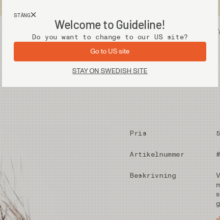
Fri frakt vid köp över 2 000 kr
STÄNG
Welcome to Guideline!
Utrustning
V
Do you want to change to our US site?
Go to US site
STAY ON SWEDISH SITE
Pris
Artikelnummer
Beskrivning
V
m
s
g