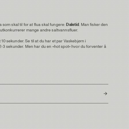
om skal til for at flua skal fungere:
Daletid
. Man fisker den
ua utkonkurrerer mange andre saltvannsfluer.
10 sekunder. Se til at du har et par Vaskebjørn i
t 2-3 sekunder. Men har du en «hot spot» hvor du forventer å
Thailand