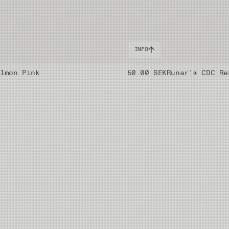
INFO
almon Pink
50.00 SEK
Runar's CDC Re