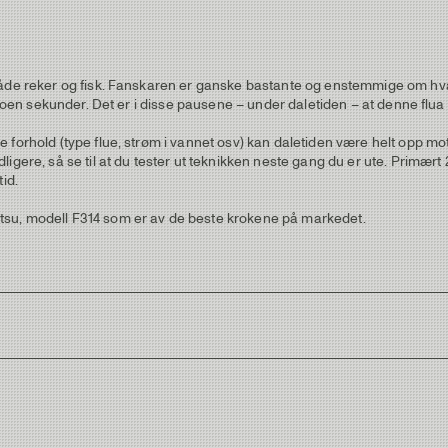
åde reker og fisk. Fanskaren er ganske bastante og enstemmige om hva s
e noen sekunder. Det er i disse pausene – under daletiden – at denne fl
forhold (type flue, strøm i vannet osv) kan daletiden være helt opp mot 
igere, så se til at du tester ut teknikken neste gang du er ute. Primær
id.
tsu, modell F314 som er av de beste krokene på markedet.