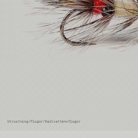
Utrustning
/
Flugor
/
Saltvattensflugor