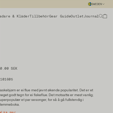
SWEDEN
adare & Kläder
Tillbehör
Gear Guide
Outlet
Journal
50.00 SEK
#101605
askebjørn er ei flue med jevnt økende popularitet. Det er et
eget godt tegn for ei fiskeflue. Det motsatte er mest vanlig;
uperpopulær et par sesonger, for så å gå fullstendig i
lemmeboka.
Läs mer