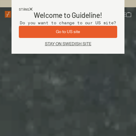
Fri frakt vid köp över 2 000 kr
STÄNG
Welcome to Guideline!
Do you want to change to our US site?
Go to US site
STAY ON SWEDISH SITE