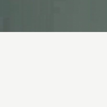
NT11 flugspöna har tillverkats med T1100, – det allra
senaste och mest sofistikerade grafitmaterialet som
finns på marknaden och som även används av
flygindustrin idag
Detta material ger flugspöna några mycket unika och
anmärkningsvärda fördelar. Den påtagliga effekten är en
otrolig återhämtningshastighet och spänst i spöna. I
dessa klingor ger T1100G grafiten en överlägsen styrka
och fungerar även som förstärkning för de övriga