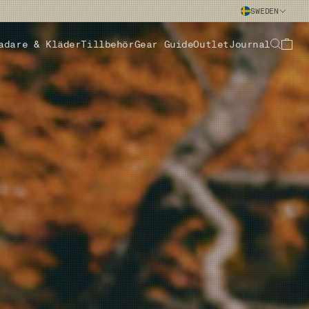
SWEDEN
adare & Kläder
Tillbehör
Gear Guide
Outlet
Journal