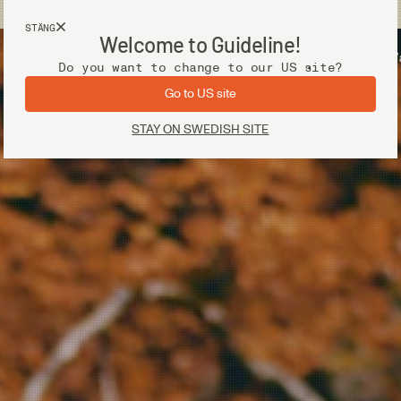
Fri frakt vid köp över 2 000 kr
STÄNG
Welcome to Guideline!
Utrustning
V
Do you want to change to our US site?
Go to US site
STAY ON SWEDISH SITE