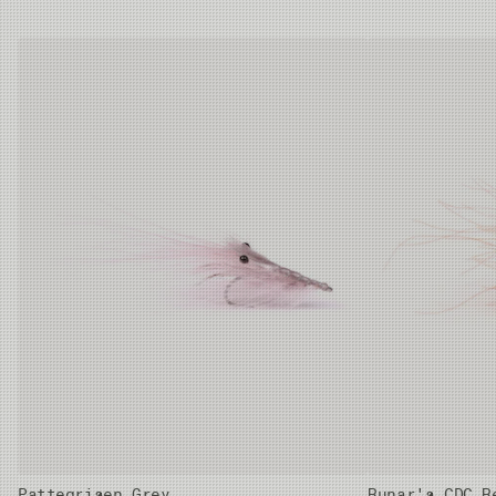
Pattegrisen Grey
Runar's CDC R