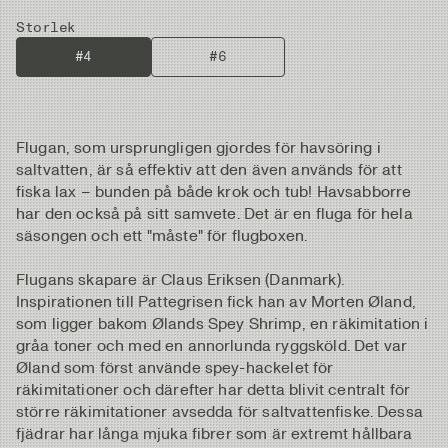
Storlek
#4
#6
Flugan, som ursprungligen gjordes för havsöring i
saltvatten, är så effektiv att den även används för att
fiska lax – bunden på både krok och tub! Havsabborre
har den också på sitt samvete. Det är en fluga för hela
säsongen och ett "måste" för flugboxen.
Flugans skapare är Claus Eriksen (Danmark).
Inspirationen till Pattegrisen fick han av Morten Øland,
som ligger bakom Ølands Spey Shrimp, en räkimitation i
gråa toner och med en annorlunda ryggsköld. Det var
Øland som först använde spey-hackelet för
räkimitationer och därefter har detta blivit centralt för
större räkimitationer avsedda för saltvattenfiske. Dessa
fjädrar har långa mjuka fibrer som är extremt hållbara