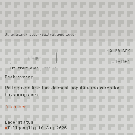
Utrustning
/
Flugor
/
Saltvattensflugor
Pris
50.00 SEK
Ej i lager
Artikelnummer
#101601
Snabba leveranser
Fri frakt över 2.000 kr
Fria returer på vadare
Beskrivning
Pattegrisen är ett av de mest populära mönstren för
havsöringsfiske.
Läs mer
Lagerstatus
Tillgänglig 10 Aug 2026