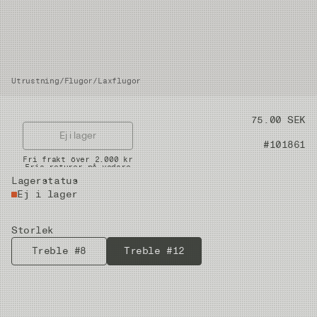
Utrustning
/
Flugor
/
Laxflugor
Pris
75.00 SEK
Ej i lager
Artikelnummer
#101861
Snabba leveranser
Fri frakt över 2.000 kr
Fria returer på vadare
Lagerstatus
Ej i lager
Storlek
Treble #8
Treble #12