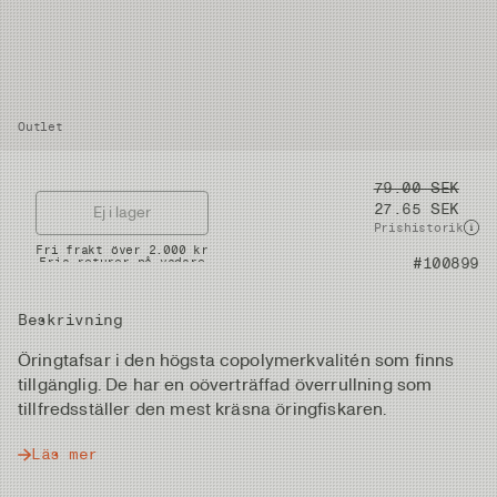
Outlet
Pris
79.00 SEK
27.65 SEK
Ej i lager
Prishistorik
Snabba leveranser
Fri frakt över 2.000 kr
Artikelnummer
#100899
Fria returer på vadare
Beskrivning
Öringtafsar i den högsta copolymerkvalitén som finns
tillgänglig. De har en oöverträffad överrullning som
tillfredsställer den mest kräsna öringfiskaren.
Läs mer