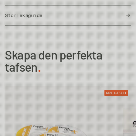
Storleksguide
Meter/Cm
|
Fot/Tum
Butt Diam.
Tip Diam.
Strength
Skapa den perfekta
0X
0.64mm
0.285mm
5.6kg
tafsen
1X
0.64mm
0.26mm
4.9kg
65% RABATT
2X
0.64mm
0.235mm
4kg
3X
0.61mm
0.205mm
3.3kg