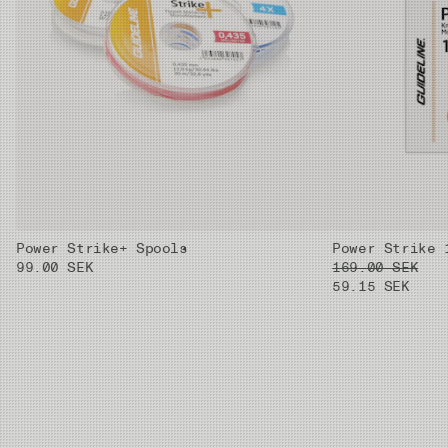
4X
0.61mm
0.185mm
2.8kg
5X
0.59mm
0.148mm
1.8kg
6X
0.59mm
0.128mm
1.3kg
Power Strike+ Spools
Power Strike 
99.00 SEK
169.00 SEK
59.15 SEK