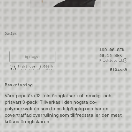
Outlet
Pris
169.00 SEK
59.15 SEK
Ej i lager
Prishistorik
Snabba leveranser
Artikelnummer
#104558
Fri frakt över 2.000 kr
Fria returer på vadare
Beskrivning
Våra populära 12-fots öringtafsar i ett smidigt och
prisvärt 3-pack. Tillverkas i den högsta co-
polymerkvalitén som finns tillgänglig och har en
oöverträffad överrullning som tillfredsställer den mest
kräsna öringfiskaren.