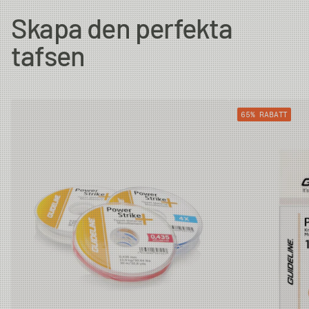
Skapa den perfekta
0X
0.64mm
0.285mm
5.6kg
tafsen
1X
0.64mm
0.26mm
4.9kg
65% RABATT
2X
0.64mm
0.235mm
4kg
3X
0.61mm
0.205mm
3.3kg
4X
0.61mm
0.185mm
2.8kg
5X
0.59mm
0.148mm
1.8kg
6X
0.59mm
0.128mm
1.3kg