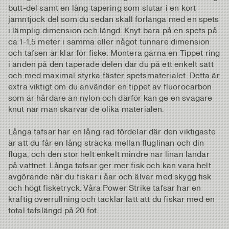
butt-del samt en lång tapering som slutar i en kort
jämntjock del som du sedan skall förlänga med en spets
i lämplig dimension och längd. Knyt bara på en spets på
ca 1-1,5 meter i samma eller något tunnare dimension
och tafsen är klar för fiske. Montera gärna en Tippet ring
i änden på den taperade delen där du på ett enkelt sätt
och med maximal styrka fäster spetsmaterialet. Detta är
extra viktigt om du använder en tippet av fluorocarbon
som är hårdare än nylon och därför kan ge en svagare
knut när man skarvar de olika materialen.
Långa tafsar har en lång rad fördelar där den viktigaste
är att du får en lång sträcka mellan fluglinan och din
fluga, och den stör helt enkelt mindre när linan landar
på vattnet. Långa tafsar ger mer fisk och kan vara helt
avgörande när du fiskar i åar och älvar med skygg fisk
och högt fisketryck. Våra Power Strike tafsar har en
kraftig överrullning och tacklar lätt att du fiskar med en
total tafslängd på 20 fot.