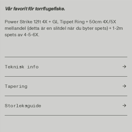
Vår favorit för torrflugefiske.
Power Strike 12ft 4X + GL Tippet Ring + 50cm 4X/5X
mellandel (detta är en slitdel när du byter spets) + 1-2m
spets av 4-5-6X.
Teknisk info
Country of Origin
Japan
Tapering
Storleksguide
Meter/Cm
|
Fot/Tum
Butt Diam.
Tip Diam.
Strength