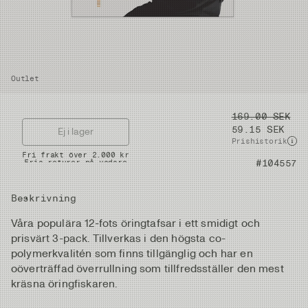
Outlet
Pris
169.00 SEK
59.15 SEK
Ej i lager
Prishistorik
Snabba leveranser
Fri frakt över 2.000 kr
Artikelnummer
#104557
Fria returer på vadare
Beskrivning
Våra populära 12-fots öringtafsar i ett smidigt och
prisvärt 3-pack. Tillverkas i den högsta co-
polymerkvalitén som finns tillgänglig och har en
oöverträffad överrullning som tillfredsställer den mest
kräsna öringfiskaren.