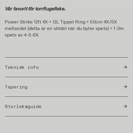
Vår favorit för torrflugefiske.
Power Strike 12ft 4X + GL Tippet Ring + 50cm 4X/5X
mellandel (detta är en slitdel när du byter spets) + 1-2m
spets av 4-5-6X.
Teknisk info
Country of Origin
Japan
Tapering
Storleksguide
Meter/Cm
|
Fot/Tum
Butt Diam.
Tip Diam.
Strength