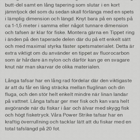
butt-del samt en lång tapering som slutar i en kort
jämntjock del som du sedan skall förlänga med en spets
i lämplig dimension och längd. Knyt bara på en spets på
ca 1-1,5 meter i samma eller något tunnare dimension
och tafsen är klar för fiske. Montera gärna en Tippet ring
i änden på den taperade delen där du på ett enkelt sätt
och med maximal styrka fäster spetsmaterialet. Detta är
extra viktigt om du använder en tippet av fluorocarbon
som är hårdare än nylon och därför kan ge en svagare
knut när man skarvar de olika materialen.
Långa tafsar har en lång rad fördelar där den viktigaste
är att du får en lång sträcka mellan fluglinan och din
fluga, och den stör helt enkelt mindre när linan landar
på vattnet. Långa tafsar ger mer fisk och kan vara helt
avgörande när du fiskar i åar och älvar med skygg fisk
och högt fisketryck. Våra Power Strike tafsar har en
kraftig överrullning och tacklar lätt att du fiskar med en
total tafslängd på 20 fot.