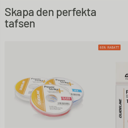
Skapa den perfekta
0X
0.64mm
0.285mm
5.6kg
tafsen
1X
0.64mm
0.26mm
4.9kg
65% RABATT
2X
0.64mm
0.235mm
4kg
3X
0.61mm
0.205mm
3.3kg
4X
0.61mm
0.185mm
2.8kg
5X
0.59mm
0.148mm
1.8kg
6X
0.59mm
0.128mm
1.3kg