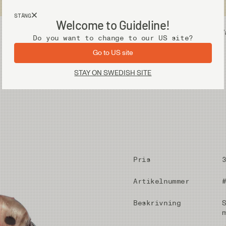
Fri frakt vid köp över 2 000 kr
STÄNG
Welcome to Guideline!
Utrustning
V
Do you want to change to our US site?
Go to US site
STAY ON SWEDISH SITE
Pris
Artikelnummer
Beskrivning
S
m