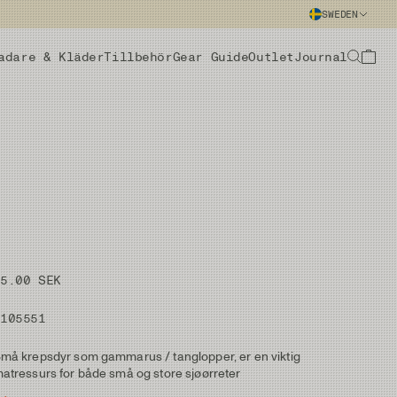
SWEDEN
adare & Kläder
Tillbehör
Gear Guide
Outlet
Journal
35.00 SEK
#105551
må krepsdyr som gammarus / tanglopper, er en viktig
atressurs for både små og store sjøørreter