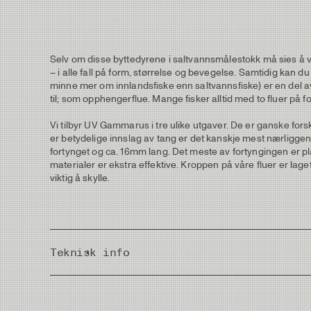
Selv om disse byttedyrene i saltvannsmålestokk må sies å vær
– i alle fall på form, størrelse og bevegelse. Samtidig kan 
minne mer om innlandsfiske enn saltvannsfiske) er en del a
til; som opphengerflue. Mange fisker alltid med to fluer på f
Vi tilbyr UV Gammarus i tre ulike utgaver. De er ganske for
er betydelige innslag av tang er det kanskje mest nærliggen
fortynget og ca. 16mm lang. Det meste av fortyngingen er pla
materialer er ekstra effektive. Kroppen på våre fluer er lag
viktig å skylle.
Teknisk info
Country of Origin