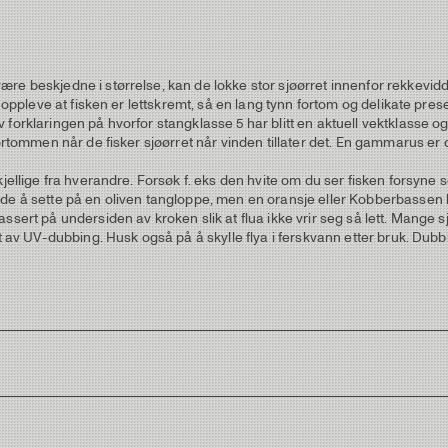
e beskjedne i størrelse, kan de lokke stor sjøørret innenfor rekkevidde
du oppleve at fisken er lettskremt, så en lang tynn fortom og delikate pr
v forklaringen på hvorfor stangklasse 5 har blitt en aktuell vektklass
ortommen når de fisker sjøørret når vinden tillater det. En gammarus er d
skjellige fra hverandre. Forsøk f. eks den hvite om du ser fisken forsy
de å sette på en oliven tangloppe, men en oransje eller Kobberbassen k
ssert på undersiden av kroken slik at flua ikke vrir seg så lett. Mange
et av UV-dubbing. Husk også på å skylle flya i ferskvann etter bruk. Du