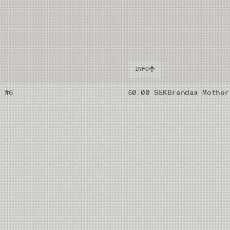
INFO
k #6
50.00 SEK
Brendas Mother