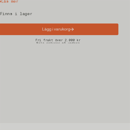
Läs mer
Finns i lager
Lägg i varukorg
Snabba leveranser
Fri frakt över 2.000 kr
Fria returer på vadare