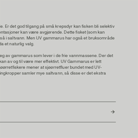
. Er det god tilgang på små krepsdyr kan fisken bli selektiv
esentasjoner kan være avgjørende. Dette fisket (som kan
e også i saltvann. Men UV gammarus har også et bruksområde
a et naturlig valg.
ne seg av gammarus som lever i de frie vannmassene. Der det
an av og til være mer effektivt. UV Gammarus er lett
 sjøørretfiskere mener at sjøørretfluer bundet med UV-
bbingkropper samler mye saltvann, så disse er det ekstra
Thailand