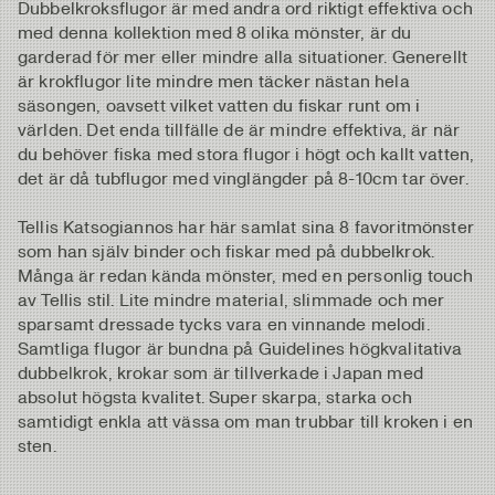
Dubbelkroksflugor är med andra ord riktigt effektiva och
med denna kollektion med 8 olika mönster, är du
garderad för mer eller mindre alla situationer. Generellt
är krokflugor lite mindre men täcker nästan hela
säsongen, oavsett vilket vatten du fiskar runt om i
världen. Det enda tillfälle de är mindre effektiva, är när
du behöver fiska med stora flugor i högt och kallt vatten,
det är då tubflugor med vinglängder på 8-10cm tar över.
Tellis Katsogiannos har här samlat sina 8 favoritmönster
som han själv binder och fiskar med på dubbelkrok.
Många är redan kända mönster, med en personlig touch
av Tellis stil. Lite mindre material, slimmade och mer
sparsamt dressade tycks vara en vinnande melodi.
Samtliga flugor är bundna på Guidelines högkvalitativa
dubbelkrok, krokar som är tillverkade i Japan med
absolut högsta kvalitet. Super skarpa, starka och
samtidigt enkla att vässa om man trubbar till kroken i en
sten.