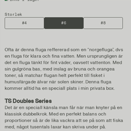
Storlek
#4
#6
#8
Ofta är denna fluga reffererad som en “norgefluga”, dvs
en fluga för klara och fina vatten. Men ursprungligen är
det en fluga tänkt för fint väder, oavsett vattenton. Med
sin gulgröna bas, med inslag av bruna och orangea
toner, så matchar flugan helt perfekt till fisket i
humusfärgade älvar när solen skiner. Denna fluga
kommer alltid ha en speciall plats i min privata box.
TS Doubles Series
Det är en speciall känsla man får när man knyter på en
klassisk dubbelkrok. Med en perfekt balans och
proportioner så är de lika vackra att se på som att fiska
med, något tusentals laxar kan skriva under på.