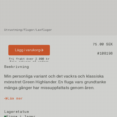
Utrustning
/
Flugor
/
Laxflugor
Pris
75.00 SEK
Lägg i varukorg
Artikelnummer
#108198
Snabba leveranser
Fri frakt över 2.000 kr
Fria returer på vadare
Beskrivning
Min personliga variant och det vackra och klassiska
mönstret Green Highlander. En fluga vars grundtanke
många gånger har missuppfattats genom åren.
Läs mer
Lagerstatus
Finns i lager