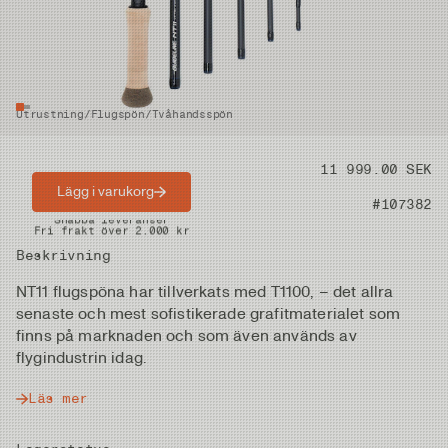
Utrustning
/
Flugspön
/
Tvåhandsspön
Pris
11 999.00 SEK
Lägg i varukorg
Artikelnummer
#107382
Snabba leveranser
Fri frakt över 2.000 kr
Fria returer på vadare
Beskrivning
NT11 flugspöna har tillverkats med T1100, – det allra
senaste och mest sofistikerade grafitmaterialet som
finns på marknaden och som även används av
flygindustrin idag.
Läs mer