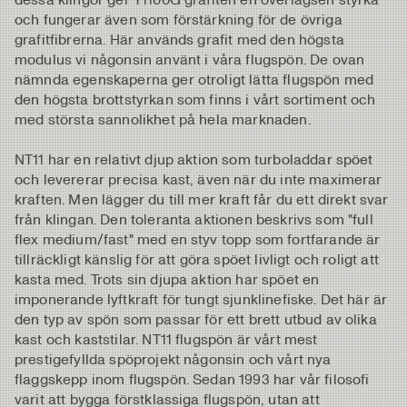
och fungerar även som förstärkning för de övriga
grafitfibrerna. Här används grafit med den högsta
modulus vi någonsin använt i våra flugspön. De ovan
nämnda egenskaperna ger otroligt lätta flugspön med
den högsta brottstyrkan som finns i vårt sortiment och
med största sannolikhet på hela marknaden.
NT11 har en relativt djup aktion som turboladdar spöet
och levererar precisa kast, även när du inte maximerar
kraften. Men lägger du till mer kraft får du ett direkt svar
från klingan. Den toleranta aktionen beskrivs som "full
flex medium/fast" med en styv topp som fortfarande är
tillräckligt känslig för att göra spöet livligt och roligt att
kasta med. Trots sin djupa aktion har spöet en
imponerande lyftkraft för tungt sjunklinefiske. Det här är
den typ av spön som passar för ett brett utbud av olika
kast och kaststilar. NT11 flugspön är vårt mest
prestigefyllda spöprojekt någonsin och vårt nya
flaggskepp inom flugspön. Sedan 1993 har vår filosofi
varit att bygga förstklassiga flugspön, utan att