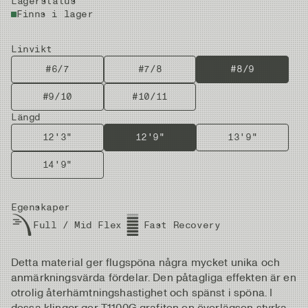
Lagerstatus
Finns i lager
Linvikt
#6/7
#7/8
#8/9
#9/10
#10/11
Längd
12'3"
12'9"
13'9"
14'9"
Egenskaper
Full / Mid Flex
Fast Recovery
Detta material ger flugspöna några mycket unika och
anmärkningsvärda fördelar. Den påtagliga effekten är en
otrolig återhämtningshastighet och spänst i spöna. I
dessa klingor ger T1100G grafiten en överlägsen styrka