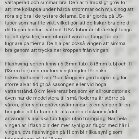
vältaperad och simmar bra. Den är tillräckligt grov för
att inte kollapsa under hårda strömmar och mjuk nog att
röra sig bra i de tystare delarna. De är gjorda på US-
tuber som har lite vikt, vilket gör att de fiskar bra direkt
då flugan landar i vattnet. USA-tuber är tillräckligt tunga
för att dyka lite, men utan att vara för tunga för de
lugnare partierna. De hjälper också vingen att simma
bra genom att trycka ner kroppen från vingen.
Flashwing-serien finns i 5 (6mm tub), 8 (8mm tub) och 11
(13mm tub) centimeters vinglängder för olika
fiskesituationer. Den 11cm långa vingen lämpar sig för
större älvar tidigt på säsongen eller vid höga
vattenstånd. 8 cm levererar bra som en allroundstorlek,
även när de medelstora till små floderna är större på
våren, eller vid regnöversvämningar. 5 cm vingen är en
bra joker att ta fram när alla andra i fiskeområdet
använder klassiska tubflugor utan framgång. När hela
vingen är i flash blir den mer synlig än flugor med hår i
vingen, dvs flashvingen på 11 cm blir lika synlig som
hårvingtuber på 14-16 cm.