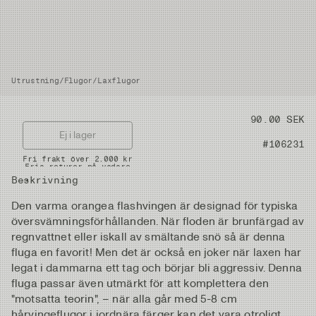
Utrustning
/
Flugor
/
Laxflugor
Pris
90.00 SEK
Ej i lager
Artikelnummer
#106231
Snabba leveranser
Fri frakt över 2.000 kr
Fria returer på vadare
Beskrivning
Den varma orangea flashvingen är designad för typiska
översvämningsförhållanden. När floden är brunfärgad av
regnvattnet eller iskall av smältande snö så är denna
fluga en favorit! Men det är också en joker när laxen har
legat i dammarna ett tag och börjar bli aggressiv. Denna
fluga passar även utmärkt för att komplettera den
"motsatta teorin", – när alla går med 5-8 cm
hårvingeflugor i jordnära färger kan det vara otroligt