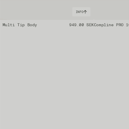
INFO
i Multi Tip Body
949.00 SEK
Compline PRO 1