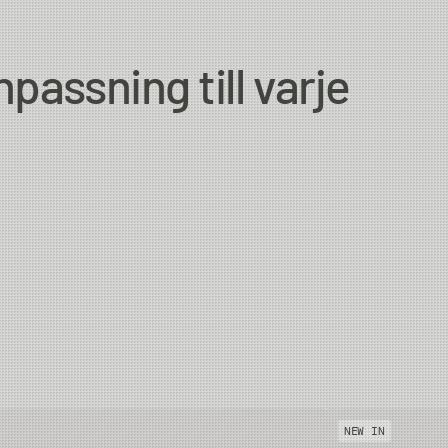
5/S7
passning till varje
5/S7
5/S7
5/S7
NEW IN