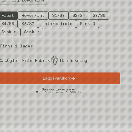
18' 13g/200grains
Float
Hover/Int
S1/S3
S2/S4
S3/S5
S4/S6
S5/S7
Intermediate
Sink 3
Sink 5
Sink 7
Finns i lager
Öglor Från Fabrik
ID-märkning
Lägg i varukorg
Snabba leveranser
Fri frakt över 2.000 kr
Fria returer på vadare