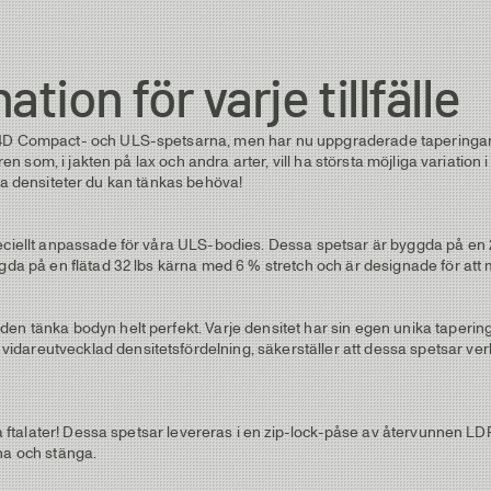
ion för varje tillfälle
, 4D Compact- och ULS-spetsarna, men har nu uppgraderade taperingar,
ren som, i jakten på lax och andra arter, vill ha största möjliga variation
 alla densiteter du kan tänkas behöva!
speciellt anpassade för våra ULS-bodies. Dessa spetsar är byggda på e
yggda på en flätad 32 lbs kärna med 6 % stretch och är designade för at
en tänka bodyn helt perfekt. Varje densitet har sin egen unika tapering
idareutvecklad densitetsfördelning, säkerställer att dessa spetsar ver
liga ftalater! Dessa spetsar levereras i en zip-lock-påse av återvunnen
na och stänga.