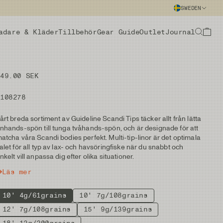
SWEDEN
adare & Kläder
Tillbehör
Gear Guide
Outlet
Journal
249.00 SEK
#108278
årt breda sortiment av Guideline Scandi Tips täcker allt från lätta
nhands-spön till tunga tvåhands-spön, och är designade för att
atcha våra Scandi bodies perfekt. Multi-tip-linor är det optimala
alet för all typ av lax- och havsöringfiske när du snabbt och
nkelt vill anpassa dig efter olika situationer.
Läs mer
10' 4g/61grains
10' 7g/108grains
12' 7g/108grains
15' 9g/139grains