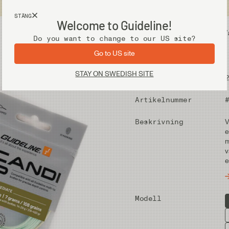
Fri frakt vid köp över 2 000 kr
STÄNG
Welcome to Guideline!
Utrustning
V
Do you want to change to our US site?
Go to US site
STAY ON SWEDISH SITE
Pris
Artikelnummer
Beskrivning
V
e
m
v
e
Modell