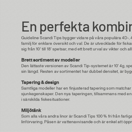
En perfekta kombinat
Guideline Scandi Tips bygger vidare på våra populära 4D-
familj för enklare översikt och val. De är utvecklade för fiska
sig från 10' till 18' spetsar, med ett brett urval av vikter och
Brett sortiment av modeller
Den lättaste versionen av Scandi Tip-systemet är 10' 4g, 
sin längd. Resten av sortimentet har dubbel densitet, är b
Tapering & design
Samtliga modeller har en finjusterad tapering som matchar d
sjunkegenskaper. Den nya taperingen, tillsammans med en v
i särskilda fiskesituationer.
Miljötänk
Som alla våra andra linor är Scandi Tips 100 % fri från far
linförvaring. Påsen är vattenavvisande och är enkel att öpp