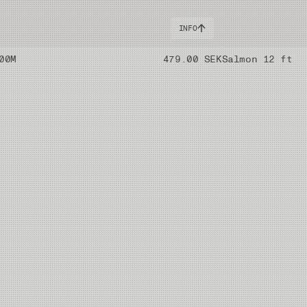
INFO
00M
479.00 SEK
Salmon 12 ft