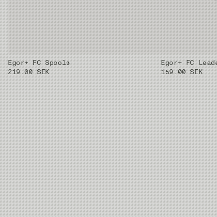
3X
0.205 mm
3.43 kg
50m
2X
0.235 mm
4.44 kg
50m
Egor+ FC Spools
Egor+ FC Lead
1X
0.26 mm
5.14 kg
50m
219.00 SEK
159.00 SEK
0X
0.285 mm
6.6 kg
50m
01X
0.33 mm
8.17 kg
50m
02X
0.37 mm
10.19 kg
50m
03X
0.405 mm
11.59 kg
50m