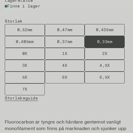
Lagerstatus
Finns i lager
Storlek
0,52mm
0,47mm
0,435mm
0,405mm
0,37mm
0,33mm
0X
1X
2X
3X
4X
4,5X
5X
6X
6,5X
7X
Storleksguide
Fluorocarbon är tyngre och hårdare gentemot vanligt
monofilament som finns på marknaden och sjunker upp