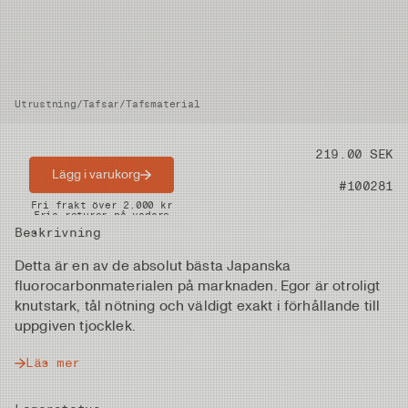
Utrustning
/
Tafsar
/
Tafsmaterial
Pris
219.00 SEK
Lägg i varukorg
Artikelnummer
#100281
Snabba leveranser
Fri frakt över 2.000 kr
Fria returer på vadare
Beskrivning
Detta är en av de absolut bästa Japanska
fluorocarbonmaterialen på marknaden. Egor är otroligt
knutstark, tål nötning och väldigt exakt i förhållande till
uppgiven tjocklek.
Läs mer