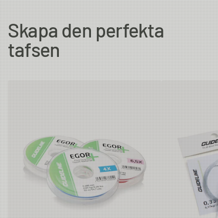
Diameter
Strength
Length/Spool
Skapa den perfekta
7X
0.104 mm
1.09 kg
50m
tafsen
6.5X
0.117 mm
1.3 kg
50m
6X
0.128 mm
1.64 kg
50m
5X
0.148 mm
1.95 kg
50m
4.5X
0.165 mm
2.5 kg
50m
4X
0.185 mm
2.84 kg
50m