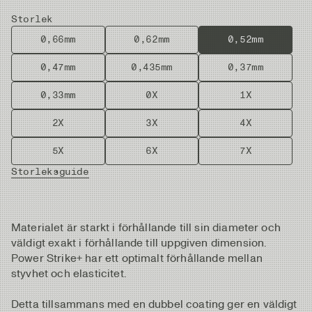
Storlek
0,66mm
0,62mm
0,52mm
0,47mm
0,435mm
0,37mm
0,33mm
0X
1X
2X
3X
4X
5X
6X
7X
Storleksguide
Materialet är starkt i förhållande till sin diameter och
väldigt exakt i förhållande till uppgiven dimension.
Power Strike+ har ett optimalt förhållande mellan
styvhet och elasticitet.
Detta tillsammans med en dubbel coating ger en väldigt