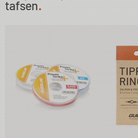
tafsen
6X
0.128 mm
1.47kg
30m
5X
0.148 mm
2.01kg
30m
4X
0.185 mm
3.08kg
30m
3X
0.205 mm
3.61kg
30m
2X
0.235 mm
4.43kg
30m
1X
0.26 mm
4.45kg
30m
0X
0.285 mm
6.21kg
30m