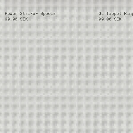
Power Strike+ Spools
GL Tippet Rin
01X
0.33 mm
8.42kg
30m
99.00 SEK
99.00 SEK
02X
0.37 mm
10.2kg
30m
03X
0.405 mm
11.59kg
30m
04X
0.435 mm
13.9kg
30m
05X
0.47 mm
16.42kg
30m
06X
0.52 mm
20.38kg
20m
07X
0.62 mm
28.03kg
20m