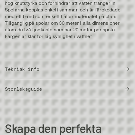
hög knutstyrka och förhindrar att vatten tränger in.
Spolarna kopplas enkelt samman och är färgkodade
med ett band som enkelt håller materialet på plats.
Tillgänglig på spolar om 30 meter i alla dimensioner
utom de två tjockaste som har 20 meter per spole.
Färgen är klar för låg synlighet i vattnet.
Teknisk info
Country of Origin
Japan
Storleksguide
Meter/Cm
|
Fot/Tum
Diameter
Strength
Length/Spool
Skapa den perfekta
7X
0.104 mm
1.0kg
30m