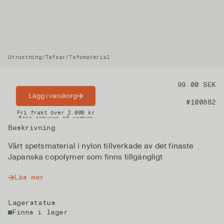
Utrustning
/
Tafsar
/
Tafsmaterial
Pris
99.00 SEK
Lägg i varukorg
Artikelnummer
#100882
Snabba leveranser
Fri frakt över 2.000 kr
Fria returer på vadare
Beskrivning
Vårt spetsmaterial i nylon tillverkade av det finaste
Japanska copolymer som finns tillgängligt
Läs mer
Lagerstatus
Finns i lager