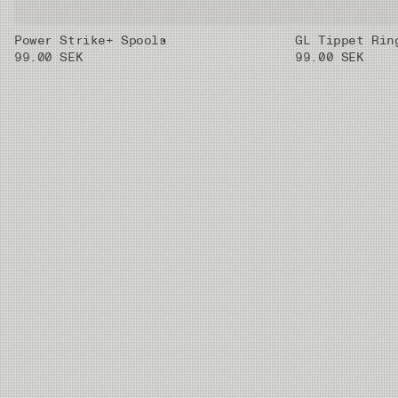
Power Strike+ Spools
GL Tippet Rin
01X
0.33 mm
8.42kg
30m
99.00 SEK
99.00 SEK
02X
0.37 mm
10.2kg
30m
03X
0.405 mm
11.59kg
30m
04X
0.435 mm
13.9kg
30m
05X
0.47 mm
16.42kg
30m
06X
0.52 mm
20.38kg
20m
07X
0.62 mm
28.03kg
20m