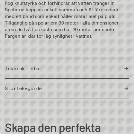
hög knutstyrka och förhindrar att vatten tränger in.
Spolarna kopplas enkelt samman och är färgkodade
med ett band som enkelt håller materialet på plats.
Tillgänglig på spolar om 30 meter i alla dimensioner
utom de två tjockaste som har 20 meter per spole.
Färgen är klar för låg synlighet i vattnet.
Teknisk info
Country of Origin
Japan
Storleksguide
Meter/Cm
|
Fot/Tum
Diameter
Strength
Length/Spool
Skapa den perfekta
7X
0.104 mm
1.0kg
30m