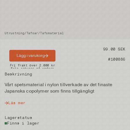
Utrustning
/
Tafsar
/
Tafsmaterial
Pris
99.00 SEK
Lägg i varukorg
Artikelnummer
#100886
Snabba leveranser
Fri frakt över 2.000 kr
Fria returer på vadare
Beskrivning
Vårt spetsmaterial i nylon tillverkade av det finaste
Japanska copolymer som finns tillgängligt
Läs mer
Lagerstatus
Finns i lager