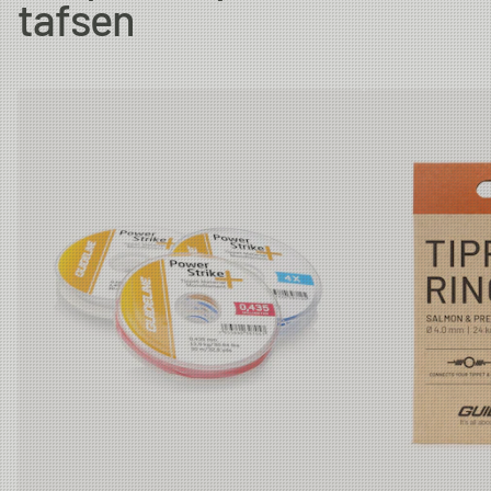
tafsen
6X
0.128 mm
1.47kg
30m
5X
0.148 mm
2.01kg
30m
4X
0.185 mm
3.08kg
30m
3X
0.205 mm
3.61kg
30m
2X
0.235 mm
4.43kg
30m
1X
0.26 mm
4.45kg
30m
0X
0.285 mm
6.21kg
30m