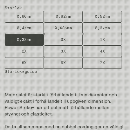
Storlek
0,66mm
0,62mm
0,52mm
0,47mm
0,435mm
0,37mm
0,33mm
0X
1X
2X
3X
4X
5X
6X
7X
Storleksguide
Materialet är starkt i förhållande till sin diameter och
väldigt exakt i förhållande till uppgiven dimension.
Power Strike+ har ett optimalt förhållande mellan
styvhet och elasticitet.
Detta tillsammans med en dubbel coating ger en väldigt