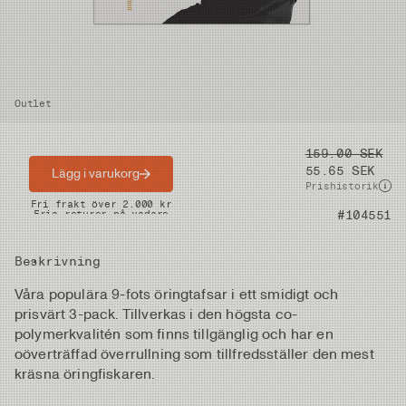
Outlet
Pris
159.00 SEK
55.65 SEK
Lägg i varukorg
Prishistorik
Snabba leveranser
Fri frakt över 2.000 kr
Artikelnummer
#104551
Fria returer på vadare
Beskrivning
Våra populära 9-fots öringtafsar i ett smidigt och
prisvärt 3-pack. Tillverkas i den högsta co-
polymerkvalitén som finns tillgänglig och har en
oöverträffad överrullning som tillfredsställer den mest
kräsna öringfiskaren.