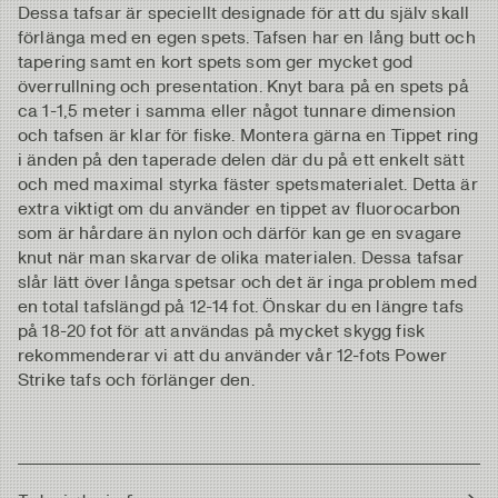
Dessa tafsar är speciellt designade för att du själv skall
förlänga med en egen spets. Tafsen har en lång butt och
tapering samt en kort spets som ger mycket god
överrullning och presentation. Knyt bara på en spets på
ca 1-1,5 meter i samma eller något tunnare dimension
och tafsen är klar för fiske. Montera gärna en Tippet ring
i änden på den taperade delen där du på ett enkelt sätt
och med maximal styrka fäster spetsmaterialet. Detta är
extra viktigt om du använder en tippet av fluorocarbon
som är hårdare än nylon och därför kan ge en svagare
knut när man skarvar de olika materialen. Dessa tafsar
slår lätt över långa spetsar och det är inga problem med
en total tafslängd på 12-14 fot. Önskar du en längre tafs
på 18-20 fot för att användas på mycket skygg fisk
rekommenderar vi att du använder vår 12-fots Power
Strike tafs och förlänger den.