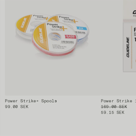
3X
0.61mm
0.205mm
3.3kg
4X
0.61mm
0.185mm
2.8kg
5X
0.59mm
0.148mm
1.8kg
6X
0.59mm
0.128mm
1.3kg
Power Strike+ Spools
Power Strike 
99.00 SEK
169.00 SEK
59.15 SEK