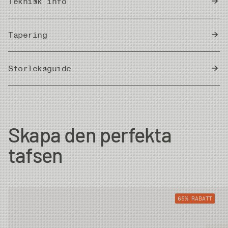
Teknisk info
Country of Origin
Japan
Tapering
Storleksguide
Meter/Cm
|
Fot/Tum
Butt Diam.
Tip Diam.
Strength
Skapa den perfekta
0X
0.64mm
0.285mm
5.6kg
tafsen
1X
0.64mm
0.26mm
4.9kg
65% RABATT
2X
0.64mm
0.235mm
4kg