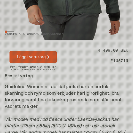
Vadare & Kläder
/
Kläder
/
Jackor
Pris
4 499.00 SEK
Lägg i varukorg
Artikelnummer
#105719
Snabba leveranser
Fri frakt över 2.000 kr
Fria returer på vadare
Beskrivning
Guideline Women´s Laerdal jacka har en perfekt
skärning och rymd som erbjuder härlig rörlighet, bra
förvaring samt fina tekniska prestanda som står emot
vädrets makter.
Vår modell med röd fleece under Laerdal-jackan har
måtten 178cm / 85kg (5´10 "/ 187lbs) och bär storlek
Large. Vår andra modell har måtten 175cm / 67kg (5´9" /