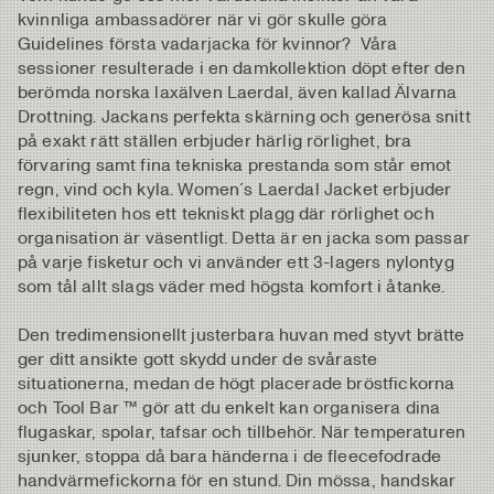
kvinnliga ambassadörer när vi gör skulle göra
Guidelines första vadarjacka för kvinnor? Våra
sessioner resulterade i en damkollektion döpt efter den
berömda norska laxälven Laerdal, även kallad Älvarna
Drottning. Jackans perfekta skärning och generösa snitt
på exakt rätt ställen erbjuder härlig rörlighet, bra
förvaring samt fina tekniska prestanda som står emot
regn, vind och kyla. Women´s Laerdal Jacket erbjuder
flexibiliteten hos ett tekniskt plagg där rörlighet och
organisation är väsentligt. Detta är en jacka som passar
på varje fisketur och vi använder ett 3-lagers nylontyg
som tål allt slags väder med högsta komfort i åtanke.
Den tredimensionellt justerbara huvan med styvt brätte
ger ditt ansikte gott skydd under de svåraste
situationerna, medan de högt placerade bröstfickorna
och Tool Bar ™ gör att du enkelt kan organisera dina
flugaskar, spolar, tafsar och tillbehör. När temperaturen
sjunker, stoppa då bara händerna i de fleecefodrade
handvärmefickorna för en stund. Din mössa, handskar