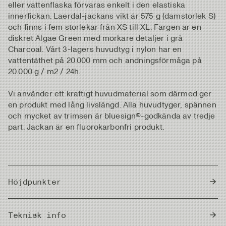
eller vattenflaska förvaras enkelt i den elastiska
innerfickan. Laerdal-jackans vikt är 575 g (damstorlek S)
och finns i fem storlekar från XS till XL. Färgen är en
diskret Algae Green med mörkare detaljer i grå
Charcoal. Vårt 3-lagers huvudtyg i nylon har en
vattentäthet på 20.000 mm och andningsförmåga på
20.000 g / m2 / 24h.
Vi använder ett kraftigt huvudmaterial som därmed ger
en produkt med lång livslängd. Alla huvudtyger, spännen
och mycket av trimsen är bluesign®-godkända av tredje
part. Jackan är en fluorokarbonfri produkt.
Höjdpunkter
3D justerbar huva och styvt brätte som funkar lika
Teknisk info
bra med som utan mössa/keps.