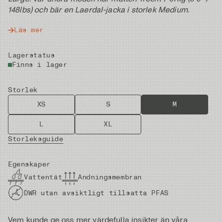
148lbs) och bär en Laerdal-jacka i storlek Medium.
Läs mer
Lagerstatus
Finns i lager
Storlek
XS
S
M
L
XL
Storleksguide
Egenskaper
Vattentät
Andningsmembran
DWR utan avsiktligt tillsatta PFAS
Vem kunde ge oss mer värdefulla insikter än våra