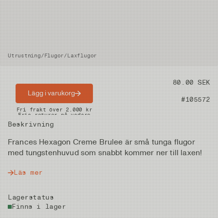
Utrustning
/
Flugor
/
Laxflugor
Pris
80.00 SEK
Lägg i varukorg
Artikelnummer
#105572
Snabba leveranser
Fri frakt över 2.000 kr
Fria returer på vadare
Beskrivning
Frances Hexagon Creme Brulee är små tunga flugor
med tungstenhuvud som snabbt kommer ner till laxen!
Läs mer
Lagerstatus
Finns i lager