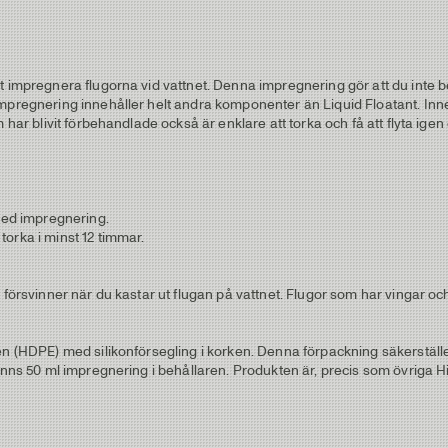
t impregnera flugorna vid vattnet. Denna impregnering gör att du inte 
mpregnering innehåller helt andra komponenter än Liquid Floatant. Inneh
har blivit förbehandlade också är enklare att torka och få att flyta igen 
 med impregnering.
orka i minst 12 timmar.
 försvinner när du kastar ut flugan på vattnet. Flugor som har vingar och
en (HDPE) med silikonförsegling i korken. Denna förpackning säkerställe
inns 50 ml impregnering i behållaren. Produkten är, precis som övriga Hi