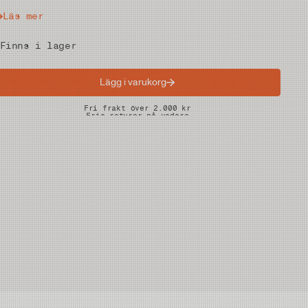
Läs mer
Finns i lager
Lägg i varukorg
Snabba leveranser
Fri frakt över 2.000 kr
Fria returer på vadare