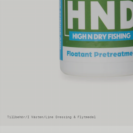
Tillbehör
/
I Västen
/
Line Dressing & Flytmedel