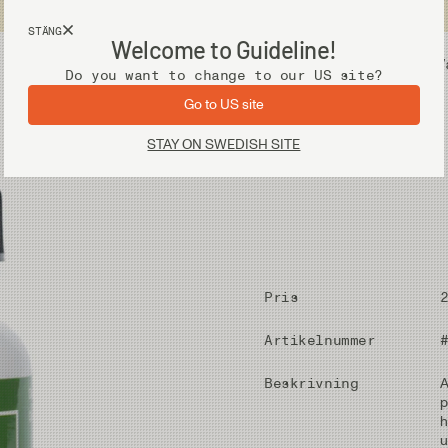
Fri frakt vid köp över 2 000 kr
STÄNG
Welcome to Guideline!
Utrustning
V
Do you want to change to our US site?
Go to US site
STAY ON SWEDISH SITE
Pris
Artikelnummer
Beskrivning
A
p
h
u