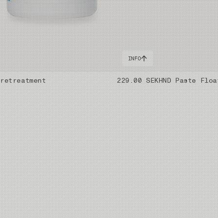
INFO
Pretreatment
229.00 SEK
HND Paste Floa