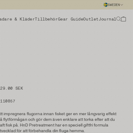
SWEDEN
adare & Kläder
Tillbehör
Gear Guide
Outlet
Journal
229.00 SEK
#110857
tt impregnera flugorna innan fisket ger en mer långvarig effekt
å flytförmågan och gör dem även enklare att torka efter att du
aft fisk på. HnD Pretreatment har en speciell giftfri formula
tvecklad för att förbehandla din fluga hemma.