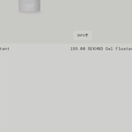
INFO
tant
199.00 SEK
HND Gel Floata