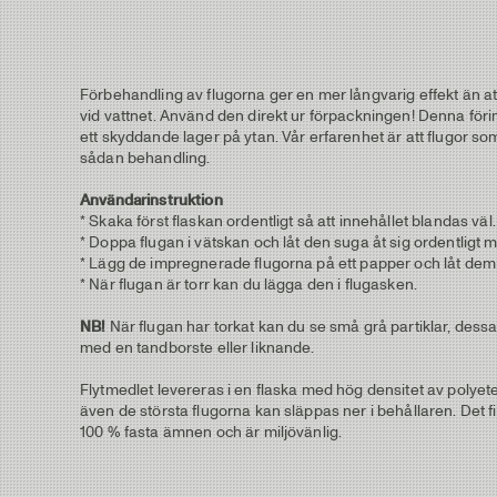
Förbehandling av flugorna ger en mer långvarig effekt än at
vid vattnet. Använd den direkt ur förpackningen! Denna föri
ett skyddande lager på ytan. Vår erfarenhet är att flugor som 
sådan behandling.
Användarinstruktion
* Skaka först flaskan ordentligt så att innehållet blandas väl.
* Doppa flugan i vätskan och låt den suga åt sig ordentligt
* Lägg de impregnerade flugorna på ett papper och låt dem t
* När flugan är torr kan du lägga den i flugasken.
NB!
När flugan har torkat kan du se små grå partiklar, dessa
med en tandborste eller liknande.
Flytmedlet levereras i en flaska med hög densitet av polyet
även de största flugorna kan släppas ner i behållaren. Det f
100 % fasta ämnen och är miljövänlig.