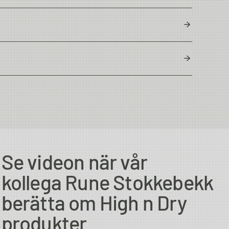
USA
Se videon när vår
kollega Rune Stokkebekk
berätta om High n Dry
produkter