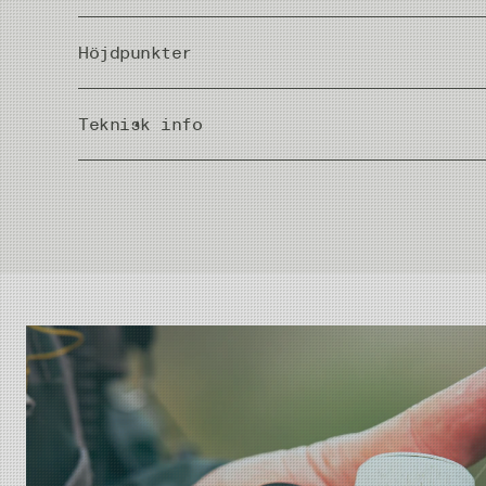
Höjdpunkter
Suverän flytförmåga.
Teknisk info
Lätt att applicera, doppa flugan och låt den torka i mins
Brandsäker, den innehåller inga organiska lösningsmed
Fungerar på alla flugor, perfekt för CDC.
Country of Origin
Säker flaska, inget kladd.
Generös flaska, innehåller 50g/50ml.
Skaka väl innan användning.