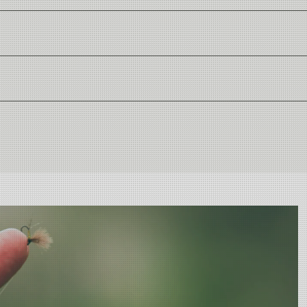
t 12 timmar.
el, är 100% fasta ämnen och är miljövänlig.