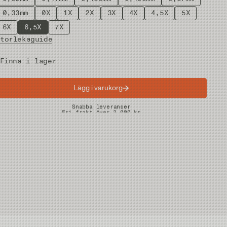
0,33mm
0X
1X
2X
3X
4X
4,5X
5X
6X
6,5X
7X
Storleksguide
Finns i lager
Lägg i varukorg
Snabba leveranser
Fri frakt över 2.000 kr
Fria returer på vadare