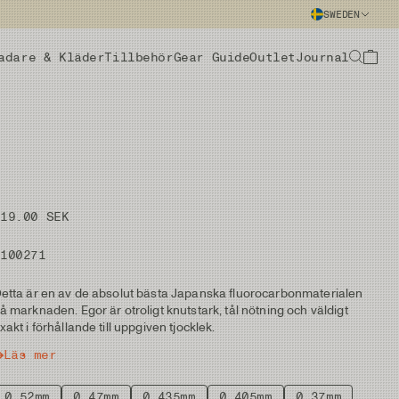
SWEDEN
adare & Kläder
Tillbehör
Gear Guide
Outlet
Journal
219.00 SEK
#100271
etta är en av de absolut bästa Japanska fluorocarbonmaterialen
å marknaden. Egor är otroligt knutstark, tål nötning och väldigt
xakt i förhållande till uppgiven tjocklek.
Läs mer
0,52mm
0,47mm
0,435mm
0,405mm
0,37mm