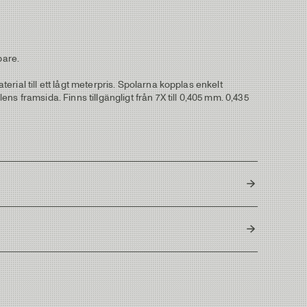
bare.
erial till ett lågt meterpris. Spolarna kopplas enkelt
s framsida. Finns tillgängligt från 7X till 0,405 mm. 0,435
Japan
Length/Spool