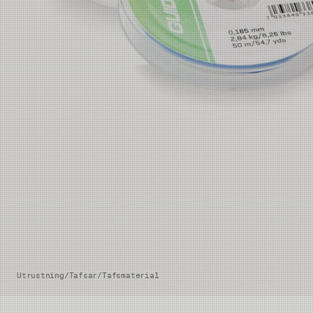
Utrustning
/
Tafsar
/
Tafsmaterial