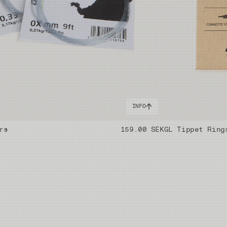
50m
50m
50m
INFO
50m
rs
159.00 SEK
GL Tippet Ring
50m
50m
50m