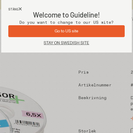
Fri frakt vid köp över 2 000 kr
STÄNG
Welcome to Guideline!
Utrustning
V
Do you want to change to our US site?
Go to US site
STAY ON SWEDISH SITE
Pris
Artikelnummer
Beskrivning
D
p
e
Storlek