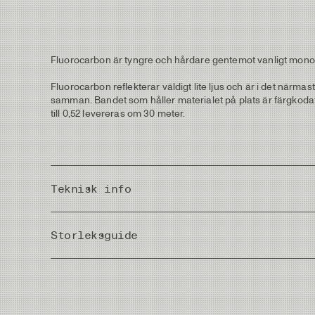
Fluorocarbon är tyngre och hårdare gentemot vanligt mono
Fluorocarbon reflekterar väldigt lite ljus och är i det närmas
samman. Bandet som håller materialet på plats är färgkodat o
till 0,52 levereras om 30 meter.
Teknisk info
Country of Origin
Storleksguide
Meter/Cm
|
Fot/Tum
Diameter