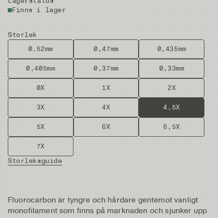
Lagerstatus
Finns i lager
Storlek
0,52mm
0,47mm
0,435mm
0,405mm
0,37mm
0,33mm
0X
1X
2X
3X
4X
4,5X
5X
6X
6,5X
7X
Storleksguide
Fluorocarbon är tyngre och hårdare gentemot vanligt
monofilament som finns på marknaden och sjunker upp