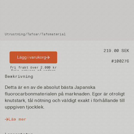
Utrustning
/
Tafsar
/
Tafsmaterial
Pris
219.00 SEK
Lägg i varukorg
Artikelnummer
#100276
Snabba leveranser
Fri frakt över 2.000 kr
Fria returer på vadare
Beskrivning
Detta är en av de absolut bästa Japanska
fluorocarbonmaterialen på marknaden. Egor är otroligt
knutstark, tål nötning och väldigt exakt i förhållande till
uppgiven tjocklek.
Läs mer