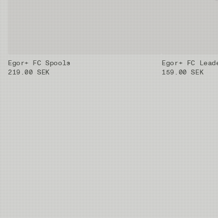
3X
0.205 mm
3.43 kg
50m
2X
0.235 mm
4.44 kg
50m
Egor+ FC Spools
Egor+ FC Lead
1X
0.26 mm
5.14 kg
50m
219.00 SEK
159.00 SEK
0X
0.285 mm
6.6 kg
50m
01X
0.33 mm
8.17 kg
50m
02X
0.37 mm
10.19 kg
50m
03X
0.405 mm
11.59 kg
50m