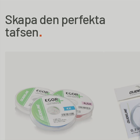
Diameter
Strength
Length/Spool
Skapa den perfekta
7X
0.104 mm
1.09 kg
50m
tafsen
6.5X
0.117 mm
1.3 kg
50m
6X
0.128 mm
1.64 kg
50m
5X
0.148 mm
1.95 kg
50m
4.5X
0.165 mm
2.5 kg
50m
4X
0.185 mm
2.84 kg
50m