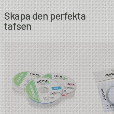
Diameter
Strength
Length/Spool
Skapa den perfekta
7X
0.104 mm
1.09 kg
50m
tafsen
6.5X
0.117 mm
1.3 kg
50m
6X
0.128 mm
1.64 kg
50m
5X
0.148 mm
1.95 kg
50m
4.5X
0.165 mm
2.5 kg
50m
4X
0.185 mm
2.84 kg
50m