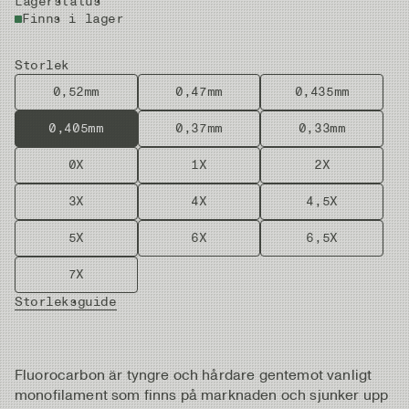
Lagerstatus
Finns i lager
Storlek
0,52mm
0,47mm
0,435mm
0,405mm
0,37mm
0,33mm
0X
1X
2X
3X
4X
4,5X
5X
6X
6,5X
7X
Storleksguide
Fluorocarbon är tyngre och hårdare gentemot vanligt
monofilament som finns på marknaden och sjunker upp