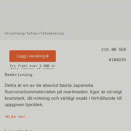
Utrustning
/
Tafsar
/
Tafsmaterial
Pris
219.00 SEK
Lägg i varukorg
Artikelnummer
#100283
Snabba leveranser
Fri frakt över 2.000 kr
Fria returer på vadare
Beskrivning
Detta är en av de absolut bästa Japanska
fluorocarbonmaterialen på marknaden. Egor är otroligt
knutstark, tål nötning och väldigt exakt i förhållande till
uppgiven tjocklek.
Läs mer