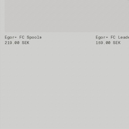
3X
0.205 mm
3.43 kg
50m
2X
0.235 mm
4.44 kg
50m
Egor+ FC Spools
Egor+ FC Lead
1X
0.26 mm
5.14 kg
50m
219.00 SEK
159.00 SEK
0X
0.285 mm
6.6 kg
50m
01X
0.33 mm
8.17 kg
50m
02X
0.37 mm
10.19 kg
50m
03X
0.405 mm
11.59 kg
50m