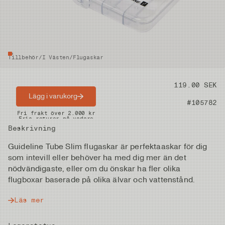
Tillbehör
/
I Västen
/
Flugaskar
Pris
119.00 SEK
Lägg i varukorg
Artikelnummer
#105782
Snabba leveranser
Fri frakt över 2.000 kr
Fria returer på vadare
Beskrivning
Guideline Tube Slim flugaskar är perfektaaskar för dig
som intevill eller behöver ha med dig mer än det
nödvändigaste, eller om du önskar ha fler olika
flugboxar baserade på olika älvar och vattenstånd.
Läs mer