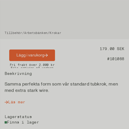
Tillbehör
/
Arbetsbänken
/
Krokar
Pris
179.00 SEK
Lägg i varukorg
Artikelnummer
#101088
Snabba leveranser
Fri frakt över 2.000 kr
Fria returer på vadare
Beskrivning
Samma perfekta form som vår standard tubkrok, men
med extra stark wire.
Läs mer
Lagerstatus
Finns i lager