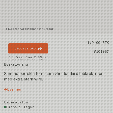
Tillbehör
/
Arbetsbänken
/
Krokar
Pris
179.00 SEK
Lägg i varukorg
Artikelnummer
#101087
Snabba leveranser
Fri frakt över 2.000 kr
Fria returer på vadare
Beskrivning
Samma perfekta form som vår standard tubkrok, men
med extra stark wire.
Läs mer
Lagerstatus
Finns i lager