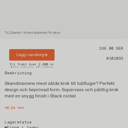
Tillbehör
/
Arbetsbänken
/
Krokar
Pris
169.00 SEK
Lägg i varukorg
Artikelnummer
#101093
Snabba leveranser
Fri frakt över 2.000 kr
Fria returer på vadare
Beskrivning
Skandinaviens mest sålda krok till tubflugor? Perfekt
design och beprövad form. Supervass och pålitlig krok
med en snygg finish i Black nickel.
Läs mer
Lagerstatus
Finns i lager