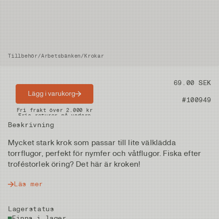
Tillbehör
/
Arbetsbänken
/
Krokar
Pris
69.00 SEK
Lägg i varukorg
Artikelnummer
#100949
Snabba leveranser
Fri frakt över 2.000 kr
Fria returer på vadare
Beskrivning
Mycket stark krok som passar till lite välklädda
torrflugor, perfekt för nymfer och våtflugor. Fiska efter
troféstorlek öring? Det här är kroken!
Läs mer
Lagerstatus
Finns i lager