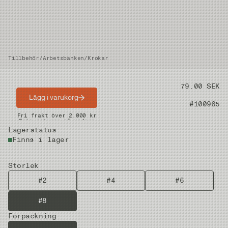
Tillbehör
/
Arbetsbänken
/
Krokar
Pris
79.00 SEK
Lägg i varukorg
Artikelnummer
#100965
Snabba leveranser
Fri frakt över 2.000 kr
Fria returer på vadare
Lagerstatus
Finns i lager
Storlek
#2
#4
#6
#8
Förpackning