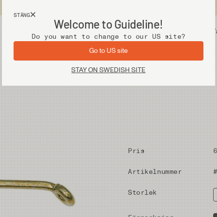
Fri frakt vid köp över 2 000 kr
STÄNG
Welcome to Guideline!
Utrustning
V
Do you want to change to our US site?
Go to US site
STAY ON SWEDISH SITE
Pris
Artikelnummer
Storlek