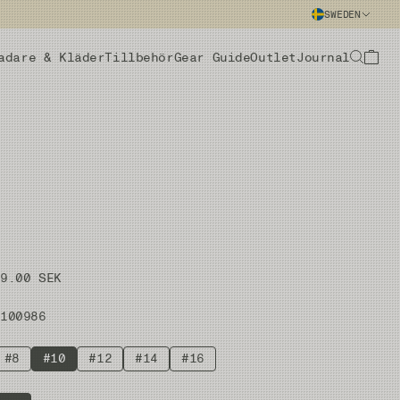
SWEDEN
adare & Kläder
Tillbehör
Gear Guide
Outlet
Journal
69.00 SEK
#100986
#8
#10
#12
#14
#16