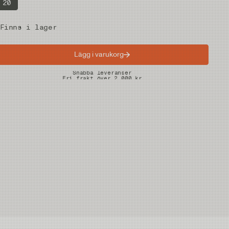
20
Finns i lager
Lägg i varukorg
Snabba leveranser
Fri frakt över 2.000 kr
Fria returer på vadare