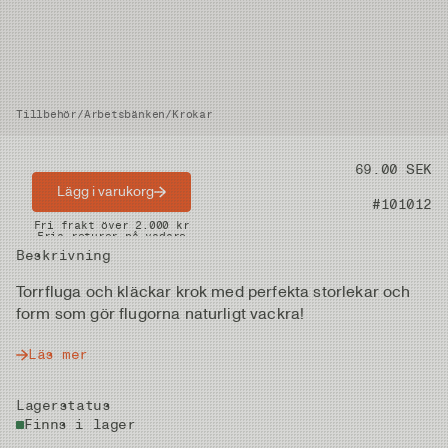
Tillbehör
/
Arbetsbänken
/
Krokar
Pris
69.00 SEK
Lägg i varukorg
Artikelnummer
#101012
Snabba leveranser
Fri frakt över 2.000 kr
Fria returer på vadare
Beskrivning
Torrfluga och kläckar krok med perfekta storlekar och
form som gör flugorna naturligt vackra!
Läs mer
Lagerstatus
Finns i lager