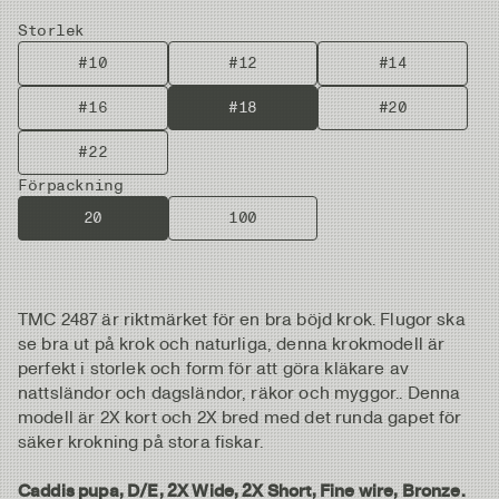
Storlek
#10
#12
#14
#16
#18
#20
#22
Förpackning
20
100
TMC 2487 är riktmärket för en bra böjd krok. Flugor ska
se bra ut på krok och naturliga, denna krokmodell är
perfekt i storlek och form för att göra kläkare av
nattsländor och dagsländor, räkor och myggor.. Denna
modell är 2X kort och 2X bred med det runda gapet för
säker krokning på stora fiskar.
Caddis pupa, D/E, 2X Wide, 2X Short, Fine wire, Bronze.