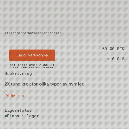
Tillbehör
/
Arbetsbänken
/
Krokar
Pris
69.00 SEK
Lägg i varukorg
Artikelnummer
#101016
Snabba leveranser
Fri frakt över 2.000 kr
Fria returer på vadare
Beskrivning
2X tung krok för olika typer av nymfer.
Läs mer
Lagerstatus
Finns i lager