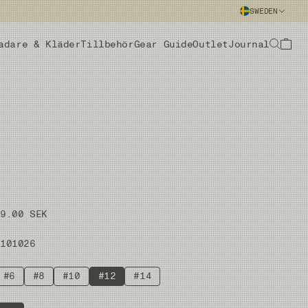
SWEDEN
adare & Kläder
Tillbehör
Gear Guide
Outlet
Journal
69.00 SEK
#101026
#6
#8
#10
#12
#14