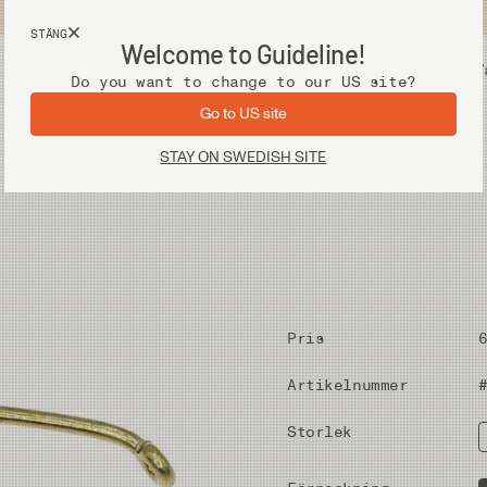
Fri frakt vid köp över 2 000 kr
STÄNG
Welcome to Guideline!
Utrustning
V
Do you want to change to our US site?
Go to US site
STAY ON SWEDISH SITE
Pris
Artikelnummer
Storlek