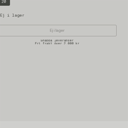
20
Ej i lager
Ej i lager
Snabba leveranser
Fri frakt över 2.000 kr
Fria returer på vadare