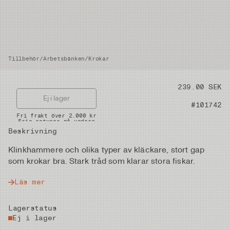
Tillbehör
/
Arbetsbänken
/
Krokar
Pris
239.00 SEK
Ej i lager
Artikelnummer
#101742
Snabba leveranser
Fri frakt över 2.000 kr
Fria returer på vadare
Beskrivning
Klinkhammere och olika typer av kläckare, stort gap
som krokar bra. Stark tråd som klarar stora fiskar.
Läs mer
Lagerstatus
Ej i lager