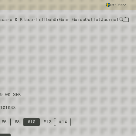
SWEDEN
adare & Kläder
Tillbehör
Gear Guide
Outlet
Journal
69.00 SEK
#101033
#6
#8
#10
#12
#14