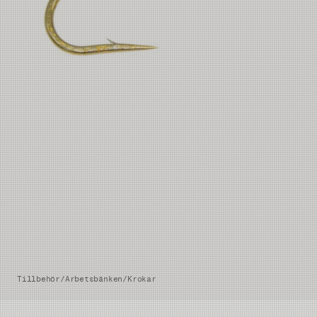
Tillbehör
/
Arbetsbänken
/
Krokar