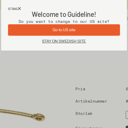
Fri frakt vid köp över 2 000 kr
STÄNG
Welcome to Guideline!
Utrustning
V
Do you want to change to our US site?
Go to US site
STAY ON SWEDISH SITE
Pris
Artikelnummer
Storlek