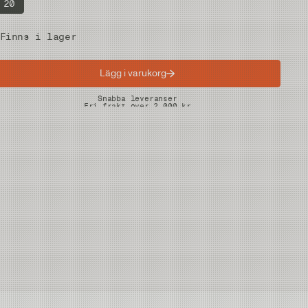
20
Finns i lager
Lägg i varukorg
Snabba leveranser
Fri frakt över 2.000 kr
Fria returer på vadare