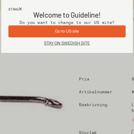
Fri frakt vid köp över 2 000 kr
STÄNG
Welcome to Guideline!
Utrustning
V
Do you want to change to our US site?
Go to US site
STAY ON SWEDISH SITE
Pris
Artikelnummer
Beskrivning
L
t
Storlek