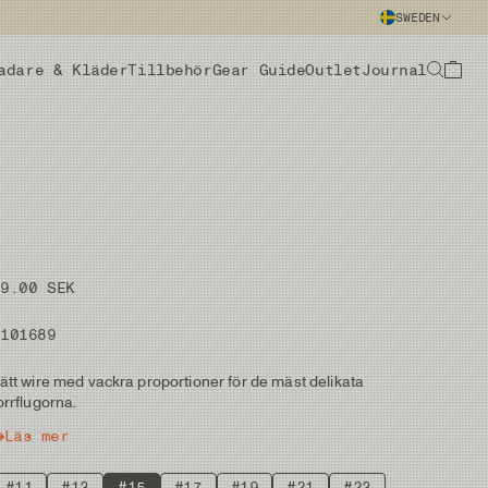
SWEDEN
adare & Kläder
Tillbehör
Gear Guide
Outlet
Journal
69.00 SEK
#101689
ätt wire med vackra proportioner för de mäst delikata
orrflugorna.
Läs mer
#11
#13
#15
#17
#19
#21
#23