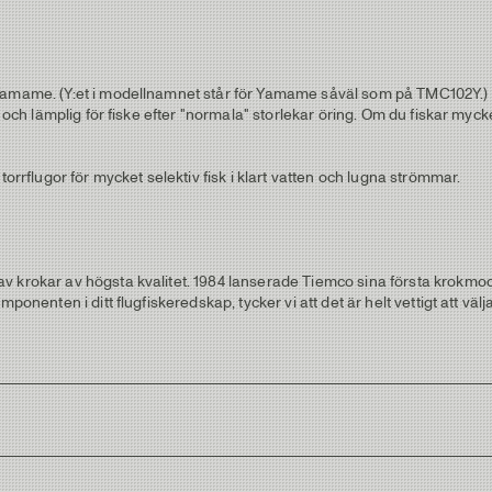
 Yamame. (Y:et i modellnamnet står för Yamame såväl som på TMC102Y.) 
g och lämplig för fiske efter "normala" storlekar öring. Om du fiskar myc
torrflugor för mycket selektiv fisk i klart vatten och lugna strömmar.
 krokar av högsta kvalitet. 1984 lanserade Tiemco sina första krokmode
ponenten i ditt flugfiskeredskap, tycker vi att det är helt vettigt att väl