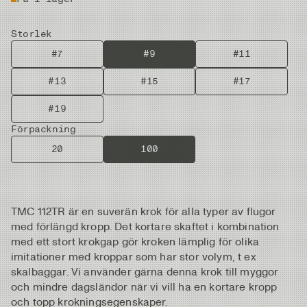
Storlek
#7
#9
#11
#13
#15
#17
#19
Förpackning
20
100
TMC 112TR är en suverän krok för alla typer av flugor
med förlängd kropp. Det kortare skaftet i kombination
med ett stort krokgap gör kroken lämplig för olika
imitationer med kroppar som har stor volym, t ex
skalbaggar. Vi använder gärna denna krok till myggor
och mindre dagsländor när vi vill ha en kortare kropp
och topp krokningsegenskaper.