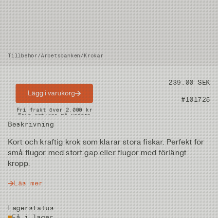
Tillbehör
/
Arbetsbänken
/
Krokar
Pris
239.00 SEK
Lägg i varukorg
Artikelnummer
#101725
Snabba leveranser
Fri frakt över 2.000 kr
Fria returer på vadare
Beskrivning
Kort och kraftig krok som klarar stora fiskar. Perfekt för
små flugor med stort gap eller flugor med förlängt
kropp.
Läs mer
Lagerstatus
Få i lager