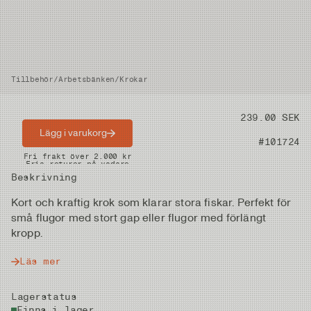
Tillbehör
/
Arbetsbänken
/
Krokar
Pris
239.00 SEK
Lägg i varukorg
Artikelnummer
#101724
Snabba leveranser
Fri frakt över 2.000 kr
Fria returer på vadare
Beskrivning
Kort och kraftig krok som klarar stora fiskar. Perfekt för
små flugor med stort gap eller flugor med förlängt
kropp.
Läs mer
Lagerstatus
Finns i lager