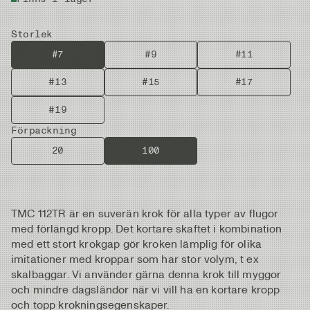
Storlek
#7
#9
#11
#13
#15
#17
#19
Förpackning
20
100
TMC 112TR är en suverän krok för alla typer av flugor
med förlängd kropp. Det kortare skaftet i kombination
med ett stort krokgap gör kroken lämplig för olika
imitationer med kroppar som har stor volym, t ex
skalbaggar. Vi använder gärna denna krok till myggor
och mindre dagsländor när vi vill ha en kortare kropp
och topp krokningsegenskaper.