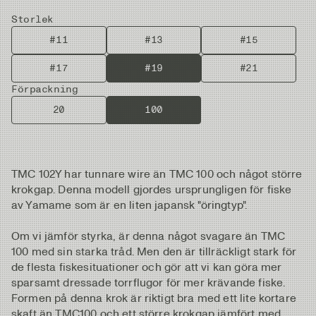
Storlek
#11
#13
#15
#17
#19
#21
Förpackning
20
100
TMC 102Y har tunnare wire än TMC 100 och något större
krokgap. Denna modell gjordes ursprungligen för fiske
av Yamame som är en liten japansk "öringtyp".
Om vi ​​jämför styrka, är denna något svagare än TMC
100 med sin starka tråd. Men den är tillräckligt stark för
de flesta fiskesituationer och gör att vi kan göra mer
sparsamt dressade torrflugor för mer krävande fiske.
Formen på denna krok är riktigt bra med ett lite kortare
skaft än TMC100 och ett större krokgap jämfört med