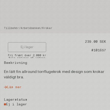
Tillbehör
/
Arbetsbänken
/
Krokar
Pris
239.00 SEK
Ej i lager
Artikelnummer
#101657
Snabba leveranser
Fri frakt över 2.000 kr
Fria returer på vadare
Beskrivning
En lätt fin allround torrflugekrok med design som krokar
väldigt bra.
Läs mer
Lagerstatus
Ej i lager