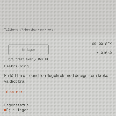
Tillbehör
/
Arbetsbänken
/
Krokar
Pris
69.00 SEK
Ej i lager
Artikelnummer
#101050
Snabba leveranser
Fri frakt över 2.000 kr
Fria returer på vadare
Beskrivning
En lätt fin allround torrflugekrok med design som krokar
väldigt bra.
Läs mer
Lagerstatus
Ej i lager