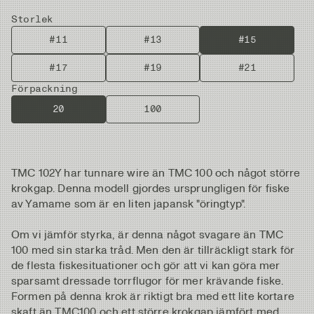
Storlek
#11
#13
#15
#17
#19
#21
Förpackning
20
100
TMC 102Y har tunnare wire än TMC 100 och något större
krokgap. Denna modell gjordes ursprungligen för fiske
av Yamame som är en liten japansk "öringtyp".
Om vi ​​jämför styrka, är denna något svagare än TMC
100 med sin starka tråd. Men den är tillräckligt stark för
de flesta fiskesituationer och gör att vi kan göra mer
sparsamt dressade torrflugor för mer krävande fiske.
Formen på denna krok är riktigt bra med ett lite kortare
skaft än TMC100 och ett större krokgap jämfört med