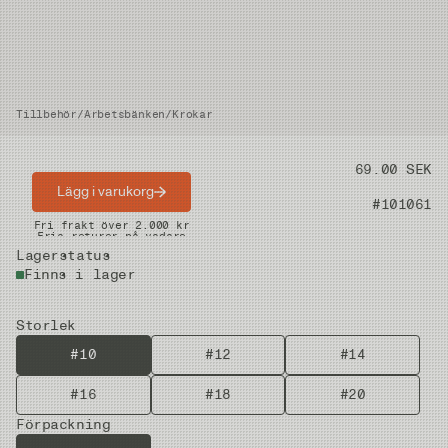
Tillbehör
/
Arbetsbänken
/
Krokar
Pris
69.00 SEK
Lägg i varukorg
Artikelnummer
#101061
Snabba leveranser
Fri frakt över 2.000 kr
Fria returer på vadare
Lagerstatus
Finns i lager
Storlek
#10
#12
#14
#16
#18
#20
Förpackning