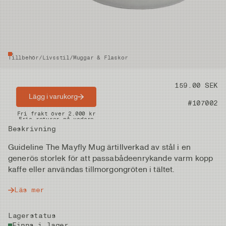
Tillbehör
/
Livsstil
/
Muggar & Flaskor
Pris
159.00 SEK
Lägg i varukorg
Artikelnummer
#107002
Snabba leveranser
Fri frakt över 2.000 kr
Fria returer på vadare
Beskrivning
Guideline The Mayfly Mug ärtillverkad av stål i en
generös storlek för att passabådeenrykande varm kopp
kaffe eller användas tillmorgongröten i tältet.
Läs mer
Lagerstatus
Finns i lager