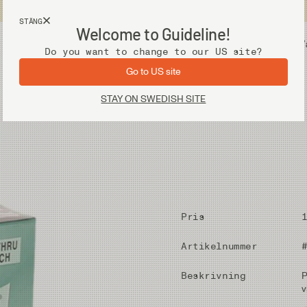
Fri frakt vid köp över 2 000 kr
STÄNG
Welcome to Guideline!
Utrustning
V
Do you want to change to our US site?
Go to US site
STAY ON SWEDISH SITE
Pris
Artikelnummer
Beskrivning
P
v