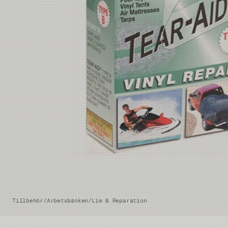
Tillbehör
/
Arbetsbänken
/
Lim & Reparation