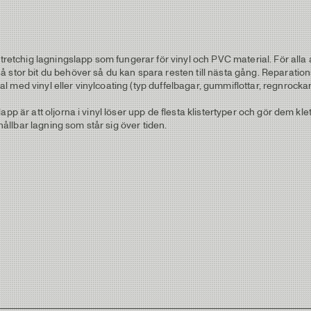
stretchig lagningslapp som fungerar för vinyl och PVC material. För alla
stor bit du behöver så du kan spara resten till nästa gång. Reparationsl
 med vinyl eller vinylcoating (typ duffelbagar, gummiflottar, regnrock
p är att oljorna i vinyl löser upp de flesta klistertyper och gör dem klet
 hållbar lagning som står sig över tiden.