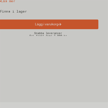
Läs mer
Finns i lager
Lägg i varukorg
Snabba leveranser
Fri frakt över 2.000 kr
Fria returer på vadare