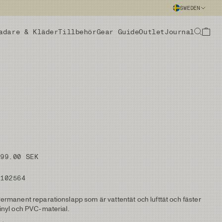
SWEDEN
adare & Kläder
Tillbehör
Gear Guide
Outlet
Journal
199.00 SEK
#102564
ermanent reparationslapp som är vattentät och lufttät och fäster
inyl och PVC-material.