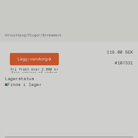
Utrustning
/
Flugor
/
Streamers
Pris
119.00 SEK
Lägg i varukorg
Artikelnummer
#107331
Snabba leveranser
Fri frakt över 2.000 kr
Fria returer på vadare
Lagerstatus
Finns i lager