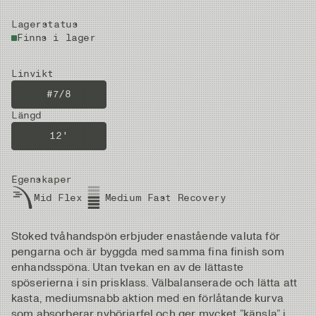
Lagerstatus
Finns i lager
Linvikt
#7/8
Längd
12'
Egenskaper
Mid Flex
Medium Fast Recovery
Stoked tvåhandspön erbjuder enastående valuta för
pengarna och är byggda med samma fina finish som
enhandsspöna. Utan tvekan en av de lättaste
spöserierna i sin prisklass. Välbalanserade och lätta att
kasta, mediumsnabb aktion med en förlåtande kurva
som absorberar nybörjarfel och ger mycket ”känsla” i