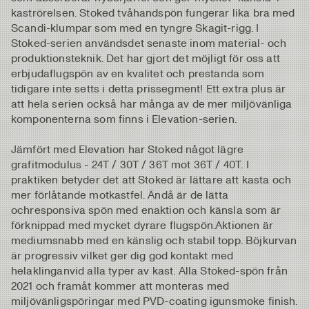
kaströrelsen. Stoked tvåhandspön fungerar lika bra med
Scandi-klumpar som med en tyngre Skagit-rigg. I
Stoked-serien användsdet senaste inom material- och
produktionsteknik. Det har gjort det möjligt för oss att
erbjudaflugspön av en kvalitet och prestanda som
tidigare inte setts i detta prissegment! Ett extra plus är
att hela serien också har många av de mer miljövänliga
komponenterna som finns i Elevation-serien.
Jämfört med Elevation har Stoked något lägre
grafitmodulus - 24T / 30T / 36T mot 36T / 40T. I
praktiken betyder det att Stoked är lättare att kasta och
mer förlåtande motkastfel. Ändå är de lätta
ochresponsiva spön med enaktion och känsla som är
förknippad med mycket dyrare flugspön.Aktionen är
mediumsnabb med en känslig och stabil topp. Böjkurvan
är progressiv vilket ger dig god kontakt med
helaklinganvid alla typer av kast. Alla Stoked-spön från
2021 och framåt kommer att monteras med
miljövänligspöringar med PVD-coating igunsmoke finish.