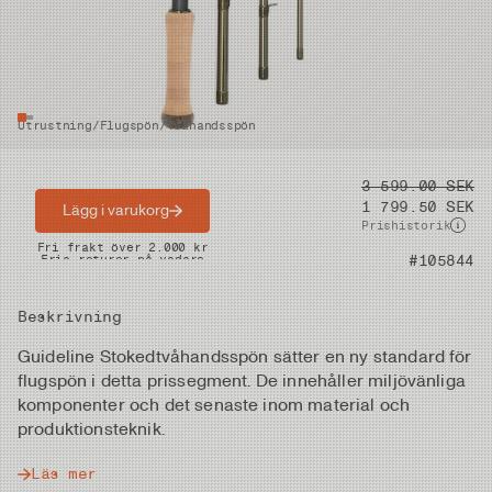
Utrustning
/
Flugspön
/
Tvåhandsspön
Pris
3 599.00 SEK
1 799.50 SEK
Lägg i varukorg
Prishistorik
Snabba leveranser
Fri frakt över 2.000 kr
Artikelnummer
#105844
Fria returer på vadare
Beskrivning
Guideline Stokedtvåhandsspön sätter en ny standard för
flugspön i detta prissegment. De innehåller miljövänliga
komponenter och det senaste inom material och
produktionsteknik.
Läs mer