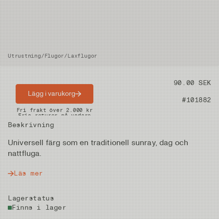
Utrustning
/
Flugor
/
Laxflugor
Pris
90.00 SEK
Lägg i varukorg
Artikelnummer
#101882
Snabba leveranser
Fri frakt över 2.000 kr
Fria returer på vadare
Beskrivning
Universell färg som en traditionell sunray, dag och
nattfluga.
Läs mer
Lagerstatus
Finns i lager