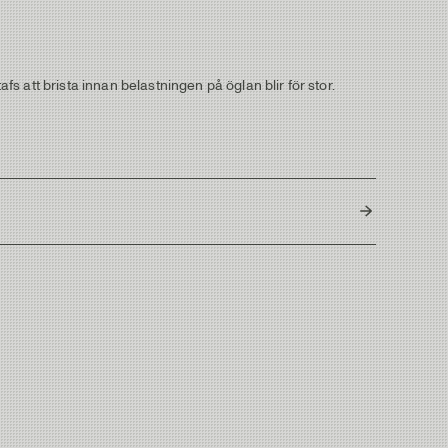
 att brista innan belastningen på öglan blir för stor.
Austria