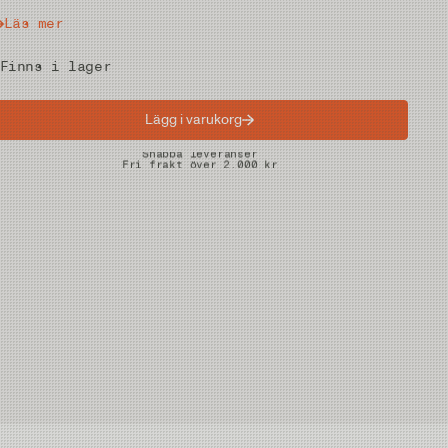
Läs mer
Finns i lager
Lägg i varukorg
Snabba leveranser
Fri frakt över 2.000 kr
Fria returer på vadare