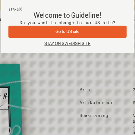
Fri frakt vid köp över 2 000 kr
STÄNG
Welcome to Guideline!
Junction
Utrustning
V
Do you want to change to our US site?
Go to US site
STAY ON SWEDISH SITE
Pris
Artikelnummer
Beskrivning
M
t
k
o