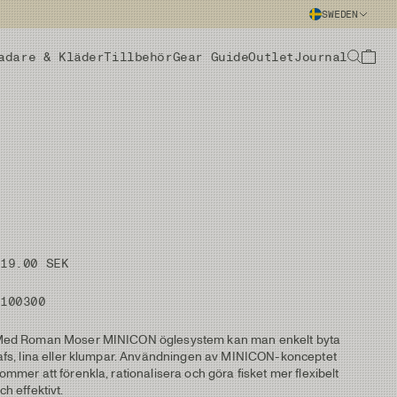
SWEDEN
adare & Kläder
Tillbehör
Gear Guide
Outlet
Journal
219.00 SEK
#100300
ed Roman Moser MINICON öglesystem kan man enkelt byta
afs, lina eller klumpar. Användningen av MINICON-konceptet
ommer att förenkla, rationalisera och göra fisket mer flexibelt
ch effektivt.