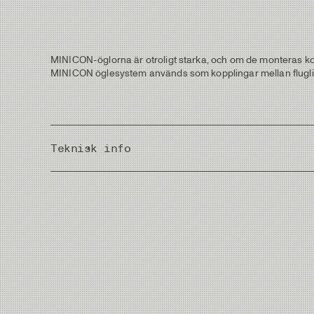
MINICON-öglorna är otroligt starka, och om de monteras korre
MINICON öglesystem används som kopplingar mellan fluglina 
Teknisk info
Country of Origin