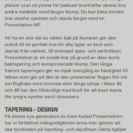
platser utan utrymme för bakkast överträffar denna lina
andra modeller med längre klump. Du kan bära mindre
lina utanför spetsen och skjuta längre med en
Presentation WF.
Att ha en stor del av vikten bak på klumpen gör den
också till en perfekt lina för alla typer av kast som
startar från vattnet, till exempel spey- och switchkast.
Presentation är en snabb lina på grund av dess korta
baktapering och komprimerade klump. Den långa
främre taperingen ger en mjuk övergång av hastighet till
tafsen som gör att den är den presenterar flugan fint vid
torrflugfiske med normala eller långa tafsar. I klass #5
och #6 har den tillräckligt med kraft för att även kasta
lite tyngre nymfer samt streamers.
TAPERING - DESIGN
På denna nya generation av linan kallad Presentation+
har vi förbättrat mångsidigheten ännu mer genom att
öka tjockleken på handling- och skjutlinan. Detta hjälper