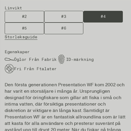
Linvikt
#2
#3
#4
#5
#6
Storleksguide
Egenskaper
Öglor Från Fabrik
ID-märkning
Fri Från Ftalater
Den första generationen Presentation WF kom 2002 och
har varit en storsäljare i många år. Ursprungligen
designad för öringfiskare som gillar att fiska i små och
intima vatten, där försiktiga presentationer och
diskretion är viktigare än långa kast. Samtidigt är
Presentation WF är en fantastisk allroundlina som är lätt
att kasta för alla användare och presterar suveränt på
avstånd upp till drygt 20 meter. När du fiskar på trånga