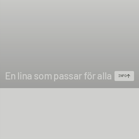
#6
8.75m
13g
27.5m
En lina som passar för alla
INFO