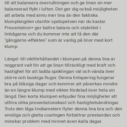
till att balansera överrullningen och ge linan en mer
balanserad flykt i luften. Det ger dig också möjligheten
att arbeta med ännu mer lina än den faktiska
klumplängden utanför spötspetsen när du kastar.
Presentation+ ger bättre balans och stabilitet i
linbågarna och du kommer inte att få den där
”gångjärns-effekten” som är vanlig på linor med kort
klump.
Längd- till viktförhållandet i klumpen på denna lina är
noggrant valt för att ge linan tillräckligt med kraft och
hastighet för att ladda spöklingan väl och vända över
större och buskiga flugor. Denna lintapering fungerar
bra på blåsiga dagar och kommer att påverkas mindre
än en längre klump med vikten fördelad över hela sin
längd. Den korta klumpen erbjuder fina möjligheter att
utföra olika presentationskast och hastighetsändringar.
Trots den låga lindiametern flyter denna lina bra och den
smidiga och glatta coatingen förbättrar prestandan och
minskar problem med minnet även kalla dagar.