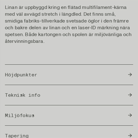
Linan är uppbyggd kring en flätad multifilament-kärna
med väl avvägd stretch i längdled. Det finns små,
smidiga fabriks-tillverkade svetsade öglor i den främre
och bakre delen av linan och en laser-ID märkning nära
spetsen. Både kartongen och spolen är miljövänliga och
återvinningsbara.
Höjdpunkter
Presentation+ är en väldigt lättkastad lina som
Teknisk info
enkelt hanterar olika typer av flugor och levererar
fina presentationer, med andra ord en riktigt bra
Density
allroundlina.
Float
Miljöfokus
Hanterar olika typer av nymfer och torrflugor riktigt
bra.
Head Length
8,5 m / 27,8 ft
GIftfri
Taperingen är utvecklad för både överhands och
Denna lina är fri från ftalater, som är kända för att
Tapering
spey/underhandskast.
vara ett giftigt mjukgörande medel i PVC-linor.