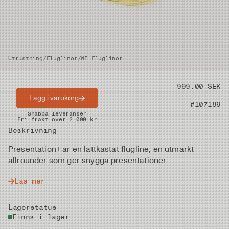
Utrustning
/
Fluglinor
/
WF Fluglinor
Pris
999.00 SEK
Lägg i varukorg
Artikelnummer
#107189
Snabba leveranser
Fri frakt över 2.000 kr
Fria returer på vadare
Beskrivning
Presentation+ är en lättkastat flugline, en utmärkt
allrounder som ger snygga presentationer.
Läs mer
Lagerstatus
Finns i lager