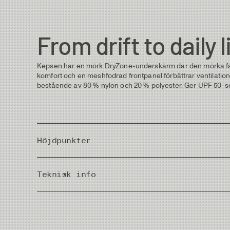
From drift to daily l
Kepsen har en mörk DryZone-underskärm där den mörka färge
komfort och en meshfodrad frontpanel förbättrar ventilati
bestående av 80 % nylon och 20 % polyester. Ger UPF 50-so
Höjdpunkter
Bländningsskydd:
Mörk DryZone-underskärm
Teknisk info
Komfort & Ventilation:
Fuktband + meshpanel
Solskydd & Passform:
Supplex tyg, UPF 50, justerbart
Country of Origin