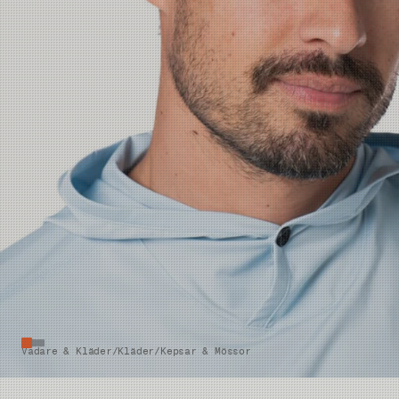
Vadare & Kläder
/
Kläder
/
Kepsar & Mössor