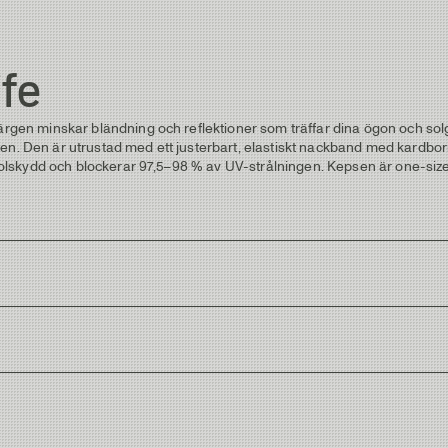
ife
n minskar bländning och reflektioner som träffar dina ögon och solgl
onen. Den är utrustad med ett justerbart, elastiskt nackband med kard
lskydd och blockerar 97,5–98 % av UV-strålningen. Kepsen är one-size
 nackband