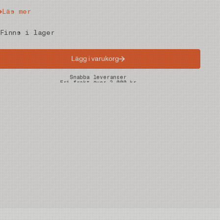
Läs mer
Finns i lager
Lägg i varukorg
Snabba leveranser
Fri frakt över 2.000 kr
Fria returer på vadare