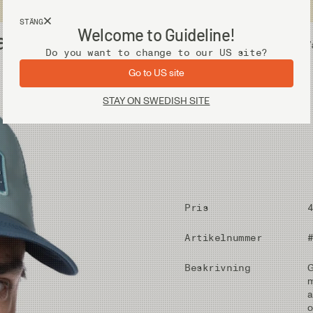
Fri frakt vid köp över 2 000 kr
STÄNG
Welcome to Guideline!
al
Utrustning
V
Do you want to change to our US site?
Go to US site
STAY ON SWEDISH SITE
Pris
Artikelnummer
Beskrivning
G
m
a
o