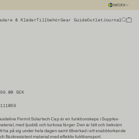
SWEDEN
adare & Kläder
Tillbehör
Gear Guide
Outlet
Journal
499.00 SEK
#111069
uideline Permit Solartech Cap är en funktionskeps i Supplex-
aterial, med ljusblå och turkosa färger. Den är lätt och bekväm
tt ha på sig under hela dagen samt tillverkad i ett snabbtorkande
ch fläckresistent material med effektiv fukttransport.