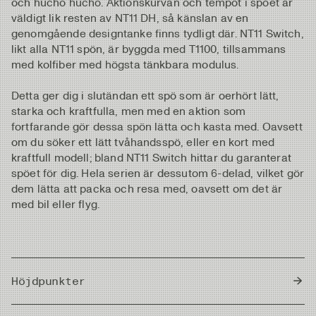
och hucho hucho. Aktionskurvan och tempot i spöet är
väldigt lik resten av NT11 DH, så känslan av en
genomgående designtanke finns tydligt där. NT11 Switch,
likt alla NT11 spön, är byggda med T1100, tillsammans
med kolfiber med högsta tänkbara modulus.
Detta ger dig i slutändan ett spö som är oerhört lätt,
starka och kraftfulla, men med en aktion som
fortfarande gör dessa spön lätta och kasta med. Oavsett
om du söker ett lätt tvåhandsspö, eller en kort med
kraftfull modell; bland NT11 Switch hittar du garanterat
spöet för dig. Hela serien är dessutom 6-delad, vilket gör
dem lätta att packa och resa med, oavsett om det är
med bil eller flyg.
Höjdpunkter