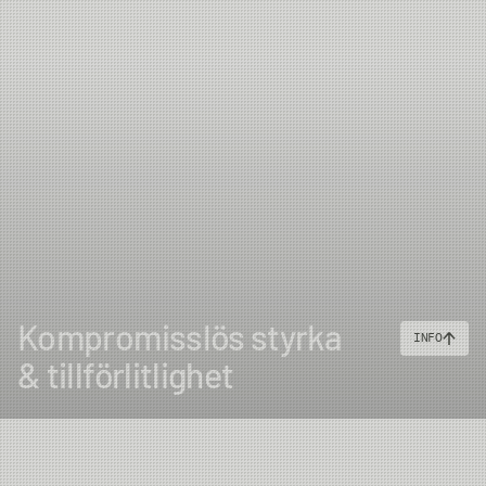
har den perfekta längden och linvikten för att rikta in sig
på riktigt stor fisk i strömmande vatten. Trots sin extremt
kraftfulla klinga kommer ni bli förvånade över hur
lättkastat det är och besitter fantastiska egenskaper för
alla typer av kast, inkluderat Spey och vattenankrade
kast. För dig som har svårt att kasta med tunga
enhandsspön är detta även ett utmärkt val även för
Tarponfiske. För att bli helt optimerat för fisket med
tunga och tjocka linor är spöet byggt med högkvalitativa
snakeringar med hårdkromad rostfri wire och linförare
med titaniumcoating. Kastvikter till detta spö är 46–52 g,
709–803 grains.
Kompromisslös styrka
INFO
& tillförlitlighet