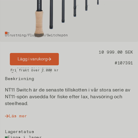
Utrustning
/
Flugspön
/
Switchspön
Pris
10 999.00 SEK
Lägg i varukorg
Artikelnummer
#107391
Snabba leveranser
Fri frakt över 2.000 kr
Fria returer på vadare
Beskrivning
NT11 Switch är de senaste tillskotten i vår stora serie av
NT11-spön avsedda för fiske efter lax, havsöring och
steelhead.
Läs mer
Lagerstatus
Finns i lager