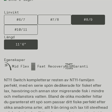
Linvikt
#6/7
#7/8
#8/9
#10/11
Längd
11'6"
Egenskaper
Mid Flex
Fast Recovery
Garanti
NT11 Switch kompletterar resten av NT11-familjen
perfekt, med en serie spön dedikerade för fisket efter
lax, havsöring och annan stor migrerande fisk i mindre
och mellanstora vatten. Bland de olika modeller hittar
du garanterat ett spö som passar ditt fiske perfekt efter
olika anadroma arter, allt från öring och lax till steelhead